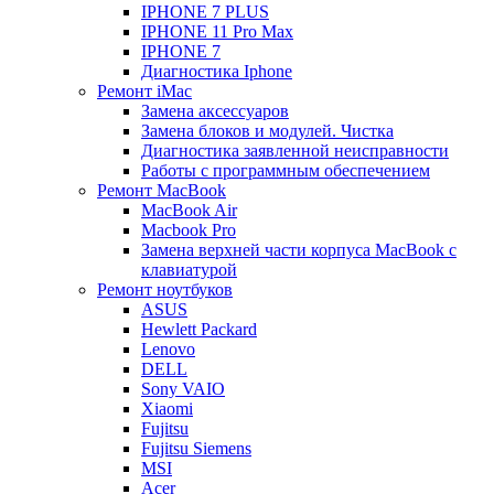
IPHONE 7 PLUS
IPHONE 11 Pro Max
IPHONE 7
Диагностика Iphone
Ремонт iMac
Замена аксессуаров
Замена блоков и модулей. Чистка
Диагностика заявленной неисправности
Работы с программным обеспечением
Ремонт MacBook
MacBook Air
Macbook Pro
Замена верхней части корпуса MacBook с
клавиатурой
Ремонт ноутбуков
ASUS
Hewlett Packard
Lenovo
DELL
Sony VAIO
Xiaomi
Fujitsu
Fujitsu Siemens
MSI
Acer