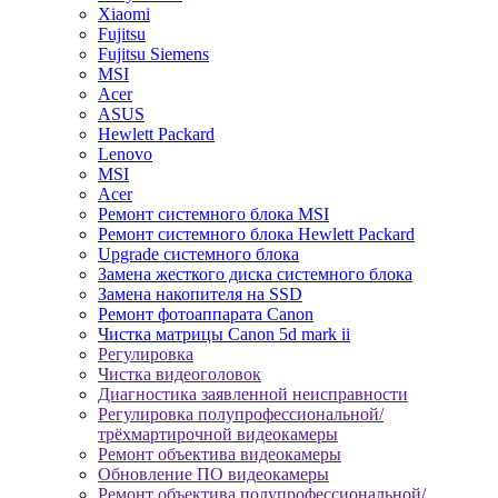
Xiaomi
Fujitsu
Fujitsu Siemens
MSI
Acer
ASUS
Hewlett Packard
Lenovo
MSI
Acer
Ремонт системного блока MSI
Ремонт системного блока Hewlett Packard
Upgrade системного блока
Замена жесткого диска системного блока
Замена накопителя на SSD
Ремонт фотоаппарата Canon
Чистка матрицы Canon 5d mark ii
Регулировка
Чистка видеоголовок
Диагностика заявленной неисправности
Регулировка полупрофессиональной/
трёхмартирочной видеокамеры
Ремонт объектива видеокамеры
Обновление ПО видеокамеры
Ремонт объектива полупрофессиональной/