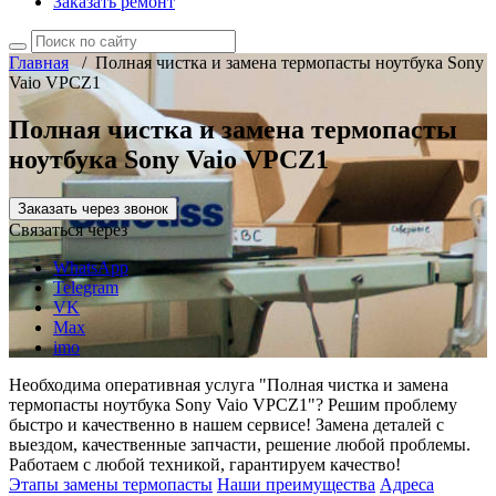
Заказать ремонт
Главная
/
Полная чистка и замена термопасты ноутбука Sony
Vaio VPCZ1
Полная чистка и замена термопасты
ноутбука Sony Vaio VPCZ1
Заказать через звонок
Связаться через
WhatsApp
Telegram
VK
Max
imo
Необходима оперативная услуга "Полная чистка и замена
термопасты ноутбука Sony Vaio VPCZ1"? Решим проблему
быстро и качественно в нашем сервисе! Замена деталей с
выездом, качественные запчасти, решение любой проблемы.
Работаем с любой техникой, гарантируем качество!
Этапы замены термопасты
Наши преимущества
Адреса