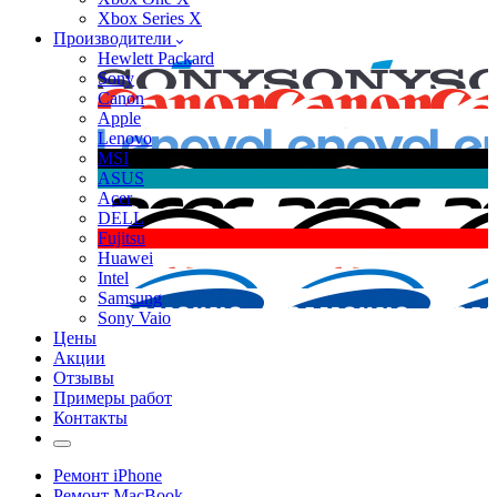
Xbox Series X
Производители
Hewlett Packard
Sony
Canon
Apple
Lenovo
MSI
ASUS
Acer
DELL
Fujitsu
Huawei
Intel
Samsung
Sony Vaio
Цены
Акции
Отзывы
Примеры работ
Контакты
Ремонт iPhone
Ремонт MacBook