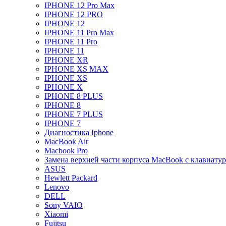
IPHONE 12 Pro Max
IPHONE 12 PRO
IPHONE 12
IPHONE 11 Pro Max
IPHONE 11 Pro
IPHONE 11
IPHONE XR
IPHONE XS MAX
IPHONE XS
IPHONE X
IPHONE 8 PLUS
IPHONE 8
IPHONE 7 PLUS
IPHONE 7
Диагностика Iphone
MacBook Air
Macbook Pro
Замена верхней части корпуса MacBook с клавиату
ASUS
Hewlett Packard
Lenovo
DELL
Sony VAIO
Xiaomi
Fujitsu