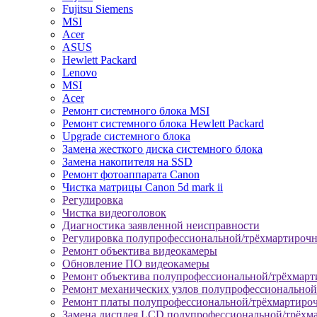
Fujitsu Siemens
MSI
Acer
ASUS
Hewlett Packard
Lenovo
MSI
Acer
Ремонт системного блока MSI
Ремонт системного блока Hewlett Packard
Upgrade системного блока
Замена жесткого диска системного блока
Замена накопителя на SSD
Ремонт фотоаппарата Canon
Чистка матрицы Canon 5d mark ii
Регулировка
Чистка видеоголовок
Диагностика заявленной неисправности
Регулировка полупрофессиональной/трёхмартироч
Ремонт объектива видеокамеры
Обновление ПО видеокамеры
Ремонт объектива полупрофессиональной/трёхмар
Ремонт механических узлов полупрофессионально
Ремонт платы полупрофессиональной/трёхмартиро
Замена дисплея LCD полупрофессиональной/трёхм