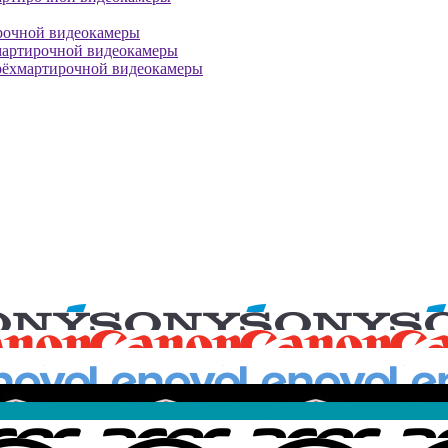
рочной видеокамеры
мартирочной видеокамеры
рёхмартирочной видеокамеры