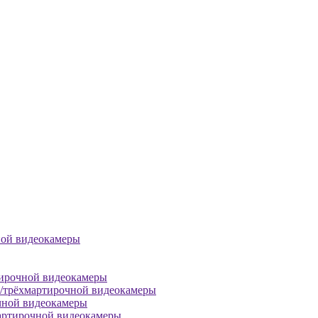
ной видеокамеры
тирочной видеокамеры
й/трёхмартирочной видеокамеры
чной видеокамеры
артирочной видеокамеры