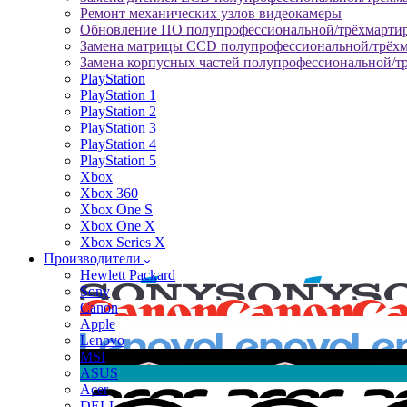
Ремонт механических узлов видеокамеры
Обновление ПО полупрофессиональной/трёхмарти
Замена матрицы CCD полупрофессиональной/трёх
Замена корпусных частей полупрофессиональной/т
PlayStation
PlayStation 1
PlayStation 2
PlayStation 3
PlayStation 4
PlayStation 5
Xbox
Xbox 360
Xbox One S
Xbox One X
Xbox Series X
Производители
Hewlett Packard
Sony
Canon
Apple
Lenovo
MSI
ASUS
Acer
DELL