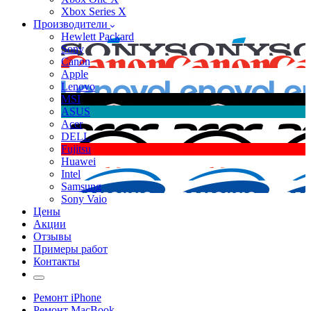
Xbox Series X
Производители
Hewlett Packard
Sony
Canon
Apple
Lenovo
MSI
ASUS
Acer
DELL
Fujitsu
Huawei
Intel
Samsung
Sony Vaio
Цены
Акции
Отзывы
Примеры работ
Контакты
Ремонт iPhone
Ремонт MacBook