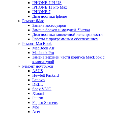
IPHONE 7 PLUS
IPHONE 11 Pro Max
IPHONE 7
Диагностика Iphone
Ремонт iMac
Замена аксессуаров
Замена блоков и модулей. Чистка
Диагностика заявленной неисправности
Работы с программным обеспечением
Ремонт MacBook
MacBook Air
Macbook Pro
Замена верхней части корпуса MacBook с
клавиатурой
Ремонт ноутбуков
ASUS
Hewlett Packard
Lenovo
DELL
Sony VAIO
Xiaomi
Fujitsu
Fujitsu Siemens
MSI
Acer