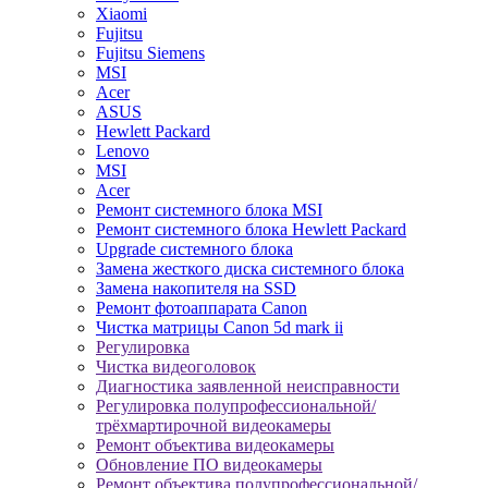
Xiaomi
Fujitsu
Fujitsu Siemens
MSI
Acer
ASUS
Hewlett Packard
Lenovo
MSI
Acer
Ремонт системного блока MSI
Ремонт системного блока Hewlett Packard
Upgrade системного блока
Замена жесткого диска системного блока
Замена накопителя на SSD
Ремонт фотоаппарата Canon
Чистка матрицы Canon 5d mark ii
Регулировка
Чистка видеоголовок
Диагностика заявленной неисправности
Регулировка полупрофессиональной/
трёхмартирочной видеокамеры
Ремонт объектива видеокамеры
Обновление ПО видеокамеры
Ремонт объектива полупрофессиональной/