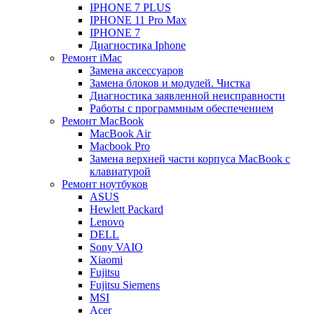
IPHONE 7 PLUS
IPHONE 11 Pro Max
IPHONE 7
Диагностика Iphone
Ремонт iMac
Замена аксессуаров
Замена блоков и модулей. Чистка
Диагностика заявленной неисправности
Работы с программным обеспечением
Ремонт MacBook
MacBook Air
Macbook Pro
Замена верхней части корпуса MacBook с
клавиатурой
Ремонт ноутбуков
ASUS
Hewlett Packard
Lenovo
DELL
Sony VAIO
Xiaomi
Fujitsu
Fujitsu Siemens
MSI
Acer