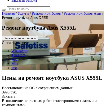
Заказать ремонт
Главная
/
Услуги
/
Ремонт ноутбуков
/
Ремонт ноутбуков Asus
/
Ремонт ноутбука Asus X555L
Ремонт ноутбука Asus X555L
Заказать через звонок
Связаться через
WhatsApp
Telegram
VK
Max
imo
Цены на ремонт ноутбука ASUS X555L
Восстановление ОС с сохранением данных
3990 руб.
Заказать
Выполнение нештатных работ с электронными платами и
компонентами