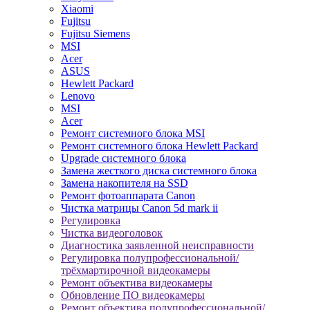
Xiaomi
Fujitsu
Fujitsu Siemens
MSI
Acer
ASUS
Hewlett Packard
Lenovo
MSI
Acer
Ремонт системного блока MSI
Ремонт системного блока Hewlett Packard
Upgrade системного блока
Замена жесткого диска системного блока
Замена накопителя на SSD
Ремонт фотоаппарата Canon
Чистка матрицы Canon 5d mark ii
Регулировка
Чистка видеоголовок
Диагностика заявленной неисправности
Регулировка полупрофессиональной/
трёхмартирочной видеокамеры
Ремонт объектива видеокамеры
Обновление ПО видеокамеры
Ремонт объектива полупрофессиональной/