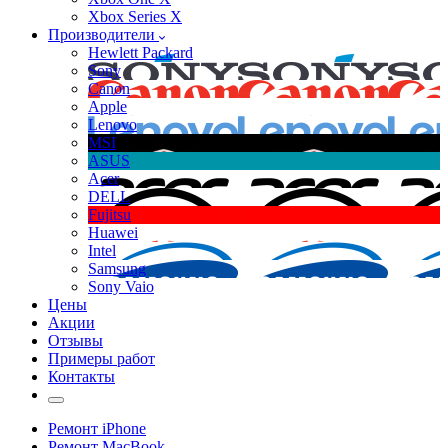
Xbox Series X
Производители
Hewlett Packard
Sony
Canon
Apple
Lenovo
MSI
ASUS
Acer
DELL
Fujitsu
Huawei
Intel
Samsung
Sony Vaio
Цены
Акции
Отзывы
Примеры работ
Контакты
Ремонт iPhone
Ремонт MacBook