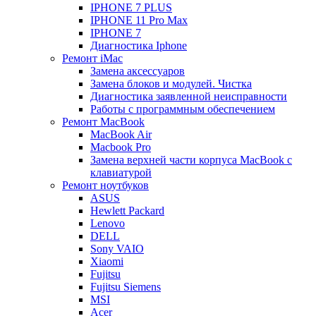
IPHONE 7 PLUS
IPHONE 11 Pro Max
IPHONE 7
Диагностика Iphone
Ремонт iMac
Замена аксессуаров
Замена блоков и модулей. Чистка
Диагностика заявленной неисправности
Работы с программным обеспечением
Ремонт MacBook
MacBook Air
Macbook Pro
Замена верхней части корпуса MacBook с
клавиатурой
Ремонт ноутбуков
ASUS
Hewlett Packard
Lenovo
DELL
Sony VAIO
Xiaomi
Fujitsu
Fujitsu Siemens
MSI
Acer