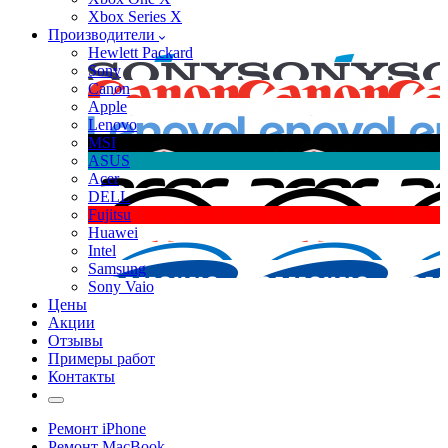
Xbox Series X
Производители
Hewlett Packard
Sony
Canon
Apple
Lenovo
MSI
ASUS
Acer
DELL
Fujitsu
Huawei
Intel
Samsung
Sony Vaio
Цены
Акции
Отзывы
Примеры работ
Контакты
Ремонт iPhone
Ремонт MacBook