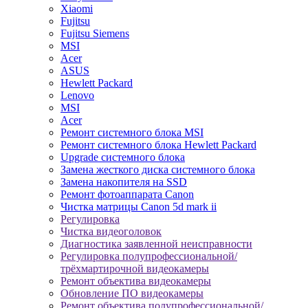
Xiaomi
Fujitsu
Fujitsu Siemens
MSI
Acer
ASUS
Hewlett Packard
Lenovo
MSI
Acer
Ремонт системного блока MSI
Ремонт системного блока Hewlett Packard
Upgrade системного блока
Замена жесткого диска системного блока
Замена накопителя на SSD
Ремонт фотоаппарата Canon
Чистка матрицы Canon 5d mark ii
Регулировка
Чистка видеоголовок
Диагностика заявленной неисправности
Регулировка полупрофессиональной/
трёхмартирочной видеокамеры
Ремонт объектива видеокамеры
Обновление ПО видеокамеры
Ремонт объектива полупрофессиональной/