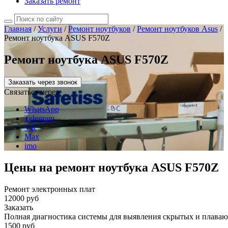
Заказать ремонт
Главная
/
Услуги
/
Ремонт ноутбуков
/
Ремонт ноутбуков Asus
/
Ремонт ноутбука ASUS F570Z
Ремонт ноутбука ASUS F570Z
Заказать через звонок
Связаться через
WhatsApp
Telegram
VK
Max
imo
Цены на ремонт ноутбука ASUS F570Z
Ремонт электронных плат
12000 руб
Заказать
Полная диагностика системы для выявления скрытых и плава
1500 руб