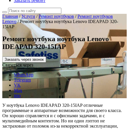
Заказать ремонт
Главная
/
Услуги
/
Ремонт ноутбуков
/
Ремонт ноутбуков
Lenovo
/
Ремонт ноутбука ноутбука Lenovo IDEAPAD 320-
15IAP
Ремонт ноутбука ноутбука Lenovo
IDEAPAD 320-15IAP
Заказать через звонок
Связаться через
WhatsApp
Telegram
VK
Max
imo
У ноутбука Lenovo IDEAPAD 320-15IAP отличные
программные и аппаратные возможности для своего класса.
Он хорошо справляется и с офисными задачами, и с
мультимедийным контентом. Но ни один лэптоп не
застрахован от поломок из-за некорректной эксплуатации,