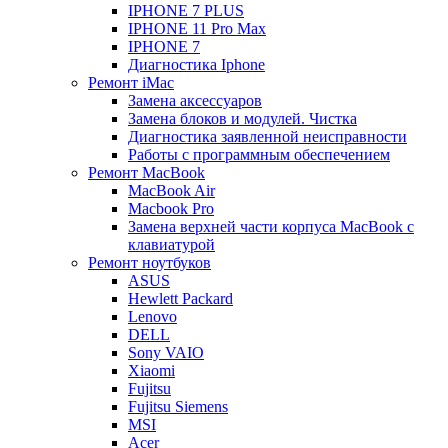
IPHONE 7 PLUS
IPHONE 11 Pro Max
IPHONE 7
Диагностика Iphone
Ремонт iMac
Замена аксессуаров
Замена блоков и модулей. Чистка
Диагностика заявленной неисправности
Работы с программным обеспечением
Ремонт MacBook
MacBook Air
Macbook Pro
Замена верхней части корпуса MacBook с
клавиатурой
Ремонт ноутбуков
ASUS
Hewlett Packard
Lenovo
DELL
Sony VAIO
Xiaomi
Fujitsu
Fujitsu Siemens
MSI
Acer