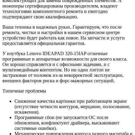
комплектующих для замены поврежденных элементов. А
инженеры сертифицированы производителем, владеют
технологиями компонентного ремонта и ежегодно
подтверждают свою квалификацию.
Ваша техника в надежных руках. Гарантируем, что после
ремонта, чистки и настройки в нашем сервисном центре
устройство будет работать как новое. На запчасти и услуги
предоставляется официальная гарантия.
У ноутбука Lenovo IDEAPAD 320-15IAP отличные
программные и аппаратные возможности для своего класса.
Он хорошо справляется и с офисными задачами, и с
мультимедийным контентом. Но ни один лэптоп не
застрахован от поломок из-за некорректной эксплуатации,
внешних факторов риска и форс-мажорных ситуаций.
Типичные проблемы
Снижение качества картинки при работающем экране
(отсутствие четкости контуров, мерцание, полосование,
искажения).
Программные сбои (не запускается ОС после
обновления, конфликтуют драйвера, выскакивают
системные ошибки).
Механические повреждения корпуса разного масштаба и