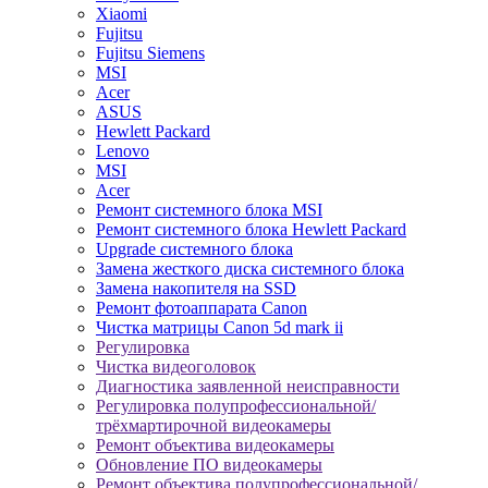
Xiaomi
Fujitsu
Fujitsu Siemens
MSI
Acer
ASUS
Hewlett Packard
Lenovo
MSI
Acer
Ремонт системного блока MSI
Ремонт системного блока Hewlett Packard
Upgrade системного блока
Замена жесткого диска системного блока
Замена накопителя на SSD
Ремонт фотоаппарата Canon
Чистка матрицы Canon 5d mark ii
Регулировка
Чистка видеоголовок
Диагностика заявленной неисправности
Регулировка полупрофессиональной/
трёхмартирочной видеокамеры
Ремонт объектива видеокамеры
Обновление ПО видеокамеры
Ремонт объектива полупрофессиональной/