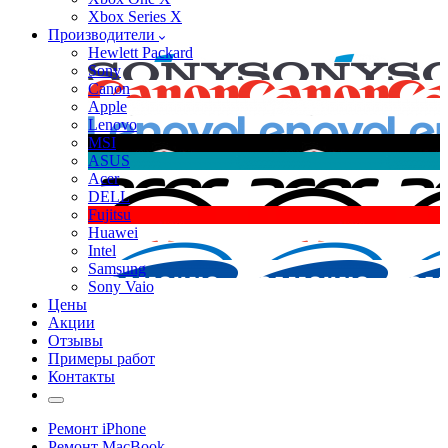
Xbox Series X
Производители
Hewlett Packard
Sony
Canon
Apple
Lenovo
MSI
ASUS
Acer
DELL
Fujitsu
Huawei
Intel
Samsung
Sony Vaio
Цены
Акции
Отзывы
Примеры работ
Контакты
Ремонт iPhone
Ремонт MacBook