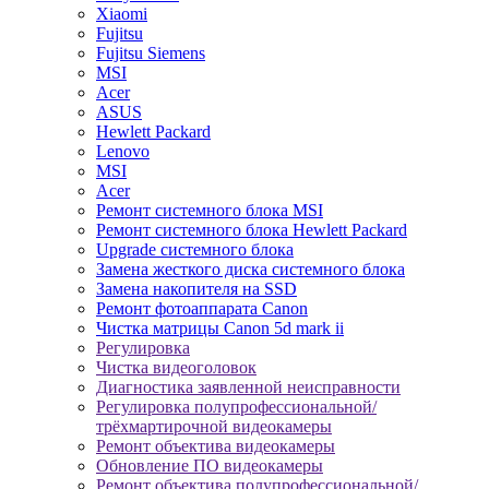
Xiaomi
Fujitsu
Fujitsu Siemens
MSI
Acer
ASUS
Hewlett Packard
Lenovo
MSI
Acer
Ремонт системного блока MSI
Ремонт системного блока Hewlett Packard
Upgrade системного блока
Замена жесткого диска системного блока
Замена накопителя на SSD
Ремонт фотоаппарата Canon
Чистка матрицы Canon 5d mark ii
Регулировка
Чистка видеоголовок
Диагностика заявленной неисправности
Регулировка полупрофессиональной/
трёхмартирочной видеокамеры
Ремонт объектива видеокамеры
Обновление ПО видеокамеры
Ремонт объектива полупрофессиональной/