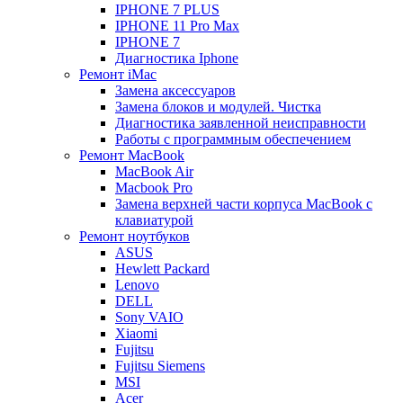
IPHONE 7 PLUS
IPHONE 11 Pro Max
IPHONE 7
Диагностика Iphone
Ремонт iMac
Замена аксессуаров
Замена блоков и модулей. Чистка
Диагностика заявленной неисправности
Работы с программным обеспечением
Ремонт MacBook
MacBook Air
Macbook Pro
Замена верхней части корпуса MacBook с
клавиатурой
Ремонт ноутбуков
ASUS
Hewlett Packard
Lenovo
DELL
Sony VAIO
Xiaomi
Fujitsu
Fujitsu Siemens
MSI
Acer