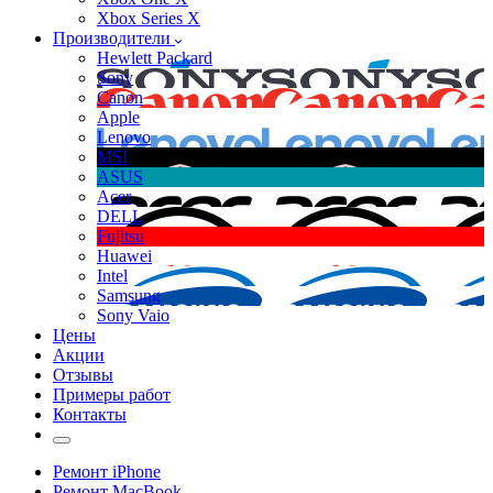
Xbox Series X
Производители
Hewlett Packard
Sony
Canon
Apple
Lenovo
MSI
ASUS
Acer
DELL
Fujitsu
Huawei
Intel
Samsung
Sony Vaio
Цены
Акции
Отзывы
Примеры работ
Контакты
Ремонт iPhone
Ремонт MacBook