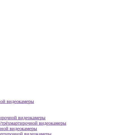
ной видеокамеры
тирочной видеокамеры
й/трёхмартирочной видеокамеры
чной видеокамеры
артирочной видеокамеры