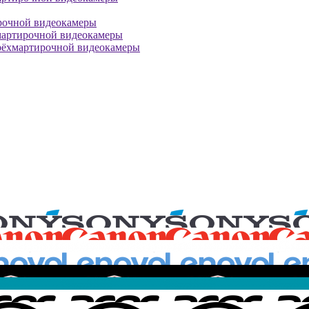
рочной видеокамеры
мартирочной видеокамеры
рёхмартирочной видеокамеры