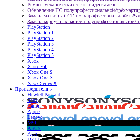
Ремонт механических узлов видеокамеры
Обновление ПО полупрофессиональной/трёхмарти
Замена матрицы CCD полупрофессиональной/трёх
Замена корпусных частей полупрофессиональной/т
PlayStation
PlayStation 1
PlayStation 2
PlayStation 3
PlayStation 4
PlayStation 5
Xbox
Xbox 360
Xbox One S
Xbox One X
Xbox Series X
Производители
Hewlett Packard
Sony
Canon
Apple
Lenovo
MSI
ASUS
Acer
DELL