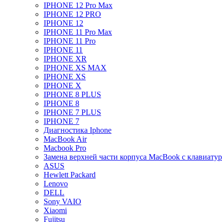
IPHONE 12 Pro Max
IPHONE 12 PRO
IPHONE 12
IPHONE 11 Pro Max
IPHONE 11 Pro
IPHONE 11
IPHONE XR
IPHONE XS MAX
IPHONE XS
IPHONE X
IPHONE 8 PLUS
IPHONE 8
IPHONE 7 PLUS
IPHONE 7
Диагностика Iphone
MacBook Air
Macbook Pro
Замена верхней части корпуса MacBook с клавиату
ASUS
Hewlett Packard
Lenovo
DELL
Sony VAIO
Xiaomi
Fujitsu