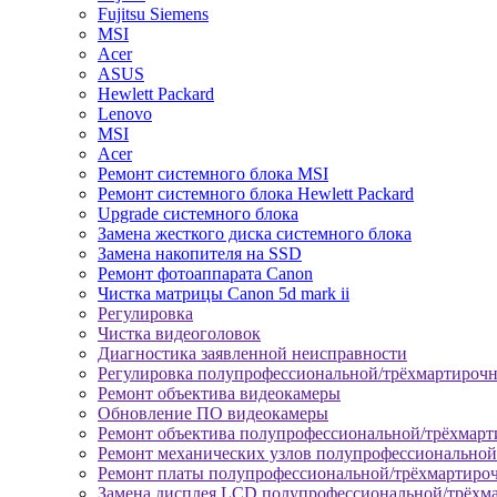
Fujitsu Siemens
MSI
Acer
ASUS
Hewlett Packard
Lenovo
MSI
Acer
Ремонт системного блока MSI
Ремонт системного блока Hewlett Packard
Upgrade системного блока
Замена жесткого диска системного блока
Замена накопителя на SSD
Ремонт фотоаппарата Canon
Чистка матрицы Canon 5d mark ii
Регулировка
Чистка видеоголовок
Диагностика заявленной неисправности
Регулировка полупрофессиональной/трёхмартироч
Ремонт объектива видеокамеры
Обновление ПО видеокамеры
Ремонт объектива полупрофессиональной/трёхмар
Ремонт механических узлов полупрофессионально
Ремонт платы полупрофессиональной/трёхмартиро
Замена дисплея LCD полупрофессиональной/трёхм