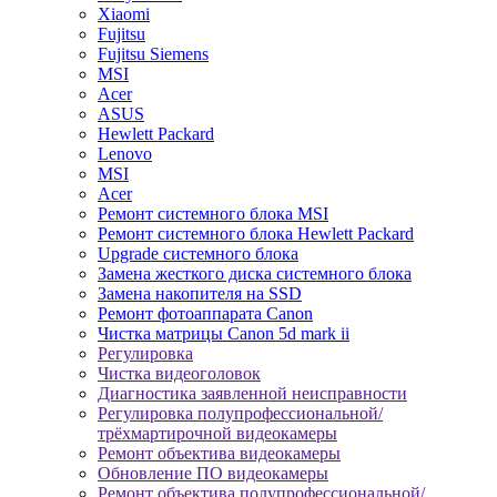
Xiaomi
Fujitsu
Fujitsu Siemens
MSI
Acer
ASUS
Hewlett Packard
Lenovo
MSI
Acer
Ремонт системного блока MSI
Ремонт системного блока Hewlett Packard
Upgrade системного блока
Замена жесткого диска системного блока
Замена накопителя на SSD
Ремонт фотоаппарата Canon
Чистка матрицы Canon 5d mark ii
Регулировка
Чистка видеоголовок
Диагностика заявленной неисправности
Регулировка полупрофессиональной/
трёхмартирочной видеокамеры
Ремонт объектива видеокамеры
Обновление ПО видеокамеры
Ремонт объектива полупрофессиональной/