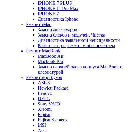
IPHONE 7 PLUS
IPHONE 11 Pro Max
IPHONE 7
Диагностика Iphone
Ремонт iMac
Замена аксессуаров
Замена блоков и модулей. Чистка
Диагностика заявленной неисправности
Работы с программным обеспечением
Ремонт MacBook
MacBook Air
Macbook Pro
Замена верхней части корпуса MacBook с
клавиатурой
Ремонт ноутбуков
ASUS
Hewlett Packard
Lenovo
DELL
Sony VAIO
Xiaomi
Fujitsu
Fujitsu Siemens
MSI
Acer