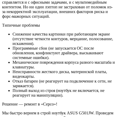
справляется и с офисными задачами, и с мультимедийным
контентом. Но ни один лэптоп не застрахован от поломок из-
за некорректной эксплуатации, внешних факторов риска и
форс-мажорных ситуаций.
Типичные проблемы
Снижение качества картинки при работающем экране
(отсутствие четкости контуров, мерцание, полосование,
искажения).
Программные сбои (не запускается ОС после
обновления, конфликтуют драйвера, выскакивают
системные ошибки).
Механические повреждения корпуса разного масштаба и
клавиатуры.
Неисправности жесткого диска, материнской платы,
видеокарты.
Отказ батареи (не реагирует на подключение к сети, не
заряжается).
Полный выход из строя (ноутбук не включается, не
реагирует на манипуляции).
Решение — ремонт в «Серсо»!
Мы быстро вернем в строй ноутбук ASUS G501JW. Проведем