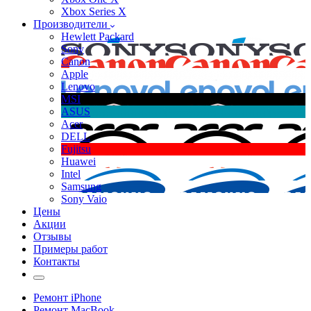
Xbox Series X
Производители
Hewlett Packard
Sony
Canon
Apple
Lenovo
MSI
ASUS
Acer
DELL
Fujitsu
Huawei
Intel
Samsung
Sony Vaio
Цены
Акции
Отзывы
Примеры работ
Контакты
Ремонт iPhone
Ремонт MacBook