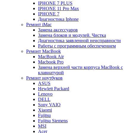
IPHONE 7 PLUS
IPHONE 11 Pro Max
IPHONE 7
Диагностика Iphone
Ремонт iMac
Замена аксессуаров
Замена блоков и модулей. Чистка
Диагностика заявленной неисправности
Работы с программным обеспечением
Ремонт MacBook
MacBook Air
Macbook Pro
Замена верхней части корпуса MacBook с
клавиатурой
Ремонт ноутбуков
ASUS
Hewlett Packard
Lenovo
DELL
Sony VAIO
Xiaomi
Fujitsu
Fujitsu Siemens
MSI
Acer