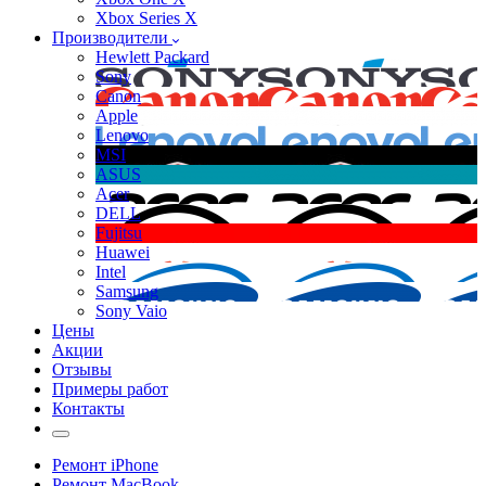
Xbox Series X
Производители
Hewlett Packard
Sony
Canon
Apple
Lenovo
MSI
ASUS
Acer
DELL
Fujitsu
Huawei
Intel
Samsung
Sony Vaio
Цены
Акции
Отзывы
Примеры работ
Контакты
Ремонт iPhone
Ремонт MacBook