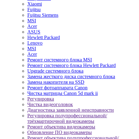
Xiaomi
Fujitsu
Fujitsu Siemens
MSI
Acer
ASUS
Hewlett Packard
Lenovo
MSI
Acer
Ремонт системного блока MSI
Ремонт системного блока Hewlett Packard
Upgrade системного блока
Замена жесткого диска системного блока
Замена накопителя на SSD
Ремонт фотоаппарата Canon
Чистка матрицы Canon 5d mark ii
Регулировка
Чистка видеоголовок
Диагностика заявленной неисправности
Регулировка полупрофессиональной/
трёхмартирочной видеокамеры
Ремонт объектива видеокамеры
Обновление ПО видеокамеры
Ремонт объектива полупрофессиональной/