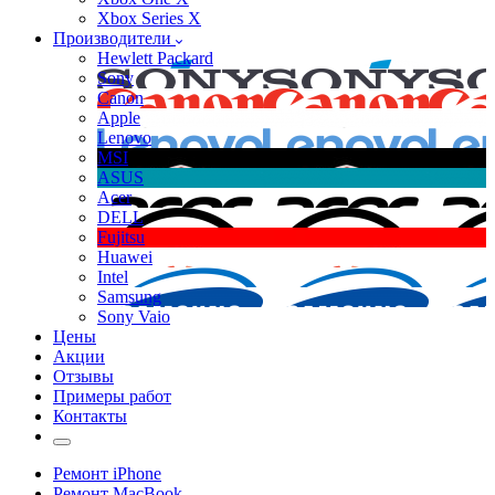
Xbox Series X
Производители
Hewlett Packard
Sony
Canon
Apple
Lenovo
MSI
ASUS
Acer
DELL
Fujitsu
Huawei
Intel
Samsung
Sony Vaio
Цены
Акции
Отзывы
Примеры работ
Контакты
Ремонт iPhone
Ремонт MacBook