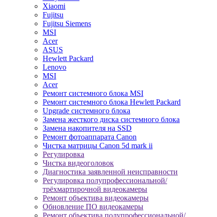
Xiaomi
Fujitsu
Fujitsu Siemens
MSI
Acer
ASUS
Hewlett Packard
Lenovo
MSI
Acer
Ремонт системного блока MSI
Ремонт системного блока Hewlett Packard
Upgrade системного блока
Замена жесткого диска системного блока
Замена накопителя на SSD
Ремонт фотоаппарата Canon
Чистка матрицы Canon 5d mark ii
Регулировка
Чистка видеоголовок
Диагностика заявленной неисправности
Регулировка полупрофессиональной/
трёхмартирочной видеокамеры
Ремонт объектива видеокамеры
Обновление ПО видеокамеры
Ремонт объектива полупрофессиональной/