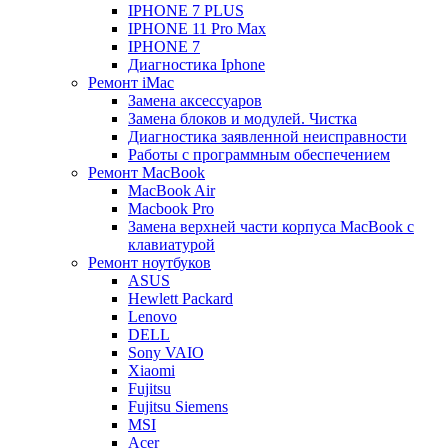
IPHONE 7 PLUS
IPHONE 11 Pro Max
IPHONE 7
Диагностика Iphone
Ремонт iMac
Замена аксессуаров
Замена блоков и модулей. Чистка
Диагностика заявленной неисправности
Работы с программным обеспечением
Ремонт MacBook
MacBook Air
Macbook Pro
Замена верхней части корпуса MacBook с
клавиатурой
Ремонт ноутбуков
ASUS
Hewlett Packard
Lenovo
DELL
Sony VAIO
Xiaomi
Fujitsu
Fujitsu Siemens
MSI
Acer