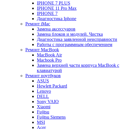
IPHONE 7 PLUS
IPHONE 11 Pro Max
IPHONE 7
Диагностика Iphone
Ремонт iMac
Замена аксессуаров
Замена блоков и модулей. Чистка
Диагностика заявленной неисправности
Работы с программным обеспечением
Ремонт MacBook
MacBook Air
Macbook Pro
Замена верхней части корпуса MacBook с
клавиатурой
Ремонт ноутбуков
ASUS
Hewlett Packard
Lenovo
DELL
Sony VAIO
Xiaomi
Fujitsu
Fujitsu Siemens
MSI
Acer