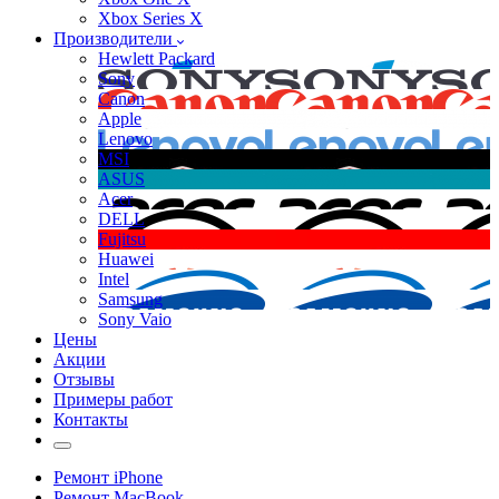
Xbox Series X
Производители
Hewlett Packard
Sony
Canon
Apple
Lenovo
MSI
ASUS
Acer
DELL
Fujitsu
Huawei
Intel
Samsung
Sony Vaio
Цены
Акции
Отзывы
Примеры работ
Контакты
Ремонт iPhone
Ремонт MacBook