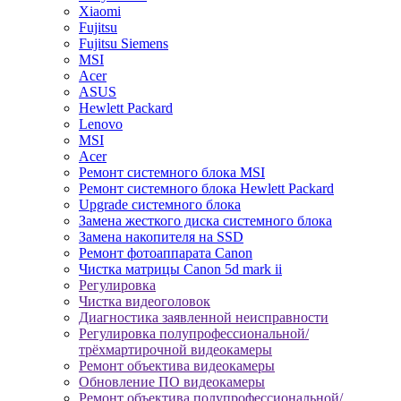
Xiaomi
Fujitsu
Fujitsu Siemens
MSI
Acer
ASUS
Hewlett Packard
Lenovo
MSI
Acer
Ремонт системного блока MSI
Ремонт системного блока Hewlett Packard
Upgrade системного блока
Замена жесткого диска системного блока
Замена накопителя на SSD
Ремонт фотоаппарата Canon
Чистка матрицы Canon 5d mark ii
Регулировка
Чистка видеоголовок
Диагностика заявленной неисправности
Регулировка полупрофессиональной/
трёхмартирочной видеокамеры
Ремонт объектива видеокамеры
Обновление ПО видеокамеры
Ремонт объектива полупрофессиональной/