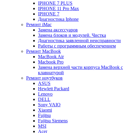
IPHONE 7 PLUS
IPHONE 11 Pro Max
IPHONE 7
Диагностика Iphone
Ремонт iMac
Замена аксессуаров
Замена блоков и модулей. Чистка
Диагностика заявленной неисправности
Работы с программным обеспечением
Ремонт MacBook
MacBook Air
Macbook Pro
Замена верхней части корпуса MacBook с
клавиатурой
Ремонт ноутбуков
ASUS
Hewlett Packard
Lenovo
DELL
Sony VAIO
Xiaomi
Fujitsu
Fujitsu Siemens
MSI
Acer