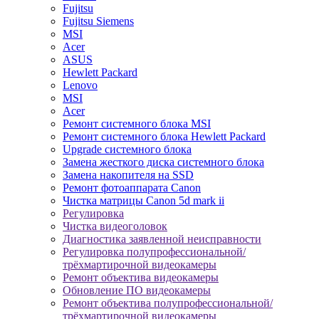
Fujitsu
Fujitsu Siemens
MSI
Acer
ASUS
Hewlett Packard
Lenovo
MSI
Acer
Ремонт системного блока MSI
Ремонт системного блока Hewlett Packard
Upgrade системного блока
Замена жесткого диска системного блока
Замена накопителя на SSD
Ремонт фотоаппарата Canon
Чистка матрицы Canon 5d mark ii
Регулировка
Чистка видеоголовок
Диагностика заявленной неисправности
Регулировка полупрофессиональной/
трёхмартирочной видеокамеры
Ремонт объектива видеокамеры
Обновление ПО видеокамеры
Ремонт объектива полупрофессиональной/
трёхмартирочной видеокамеры