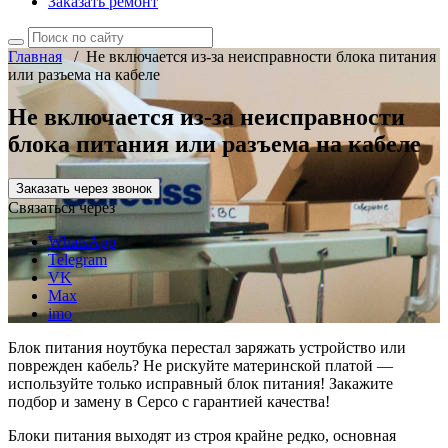
Заказать ремонт
Главная
/
Не включается из-за неисправности блока питания
или разъема на кабеле
Не включается из-за неисправности
блока питания или разъема на кабеле
Заказать через звонок
Связаться через
WhatsApp
Telegram
VK
Max
imo
Блок питания ноутбука перестал заряжать устройство или
поврежден кабель? Не рискуйте материнской платой —
используйте только исправный блок питания! Закажите
подбор и замену в Cepco с гарантией качества!
Блоки питания выходят из строя крайне редко, основная