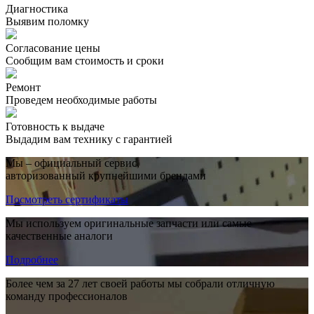
Диагностика
Выявим поломку
Согласование цены
Сообщим вам стоимость и сроки
Ремонт
Проведем необходимые работы
Готовность к выдаче
Выдадим вам технику с гарантией
Мы – официальный сервис,
авторизованный крупнейшими брендами
Посмотреть сертификаты
Мы используем оригинальные запчасти или самые
качественные аналоги
Подробнее
Более чем за 27 лет своей работы мы собрали отличную
команду профессионалов