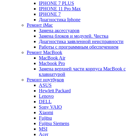
IPHONE 7 PLUS
IPHONE 11 Pro Max
IPHONE 7
Диагностика Iphone
Ремонт iMac
Замена аксессуаров
Замена блоков и модулей. Чистка
Диагностика заявленной неисправности
Работы с программным обеспечением
Ремонт MacBook
MacBook Air
Macbook Pro
Замена верхней части корпуса MacBook с
клавиатурой
Ремонт ноутбуков
ASUS
Hewlett Packard
Lenovo
DELL
Sony VAIO
Xiaomi
Fujitsu
Fujitsu Siemens
MSI
Acer