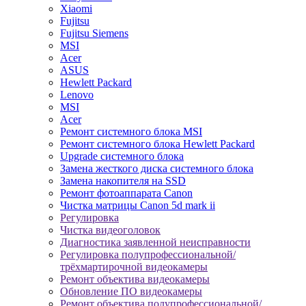
Xiaomi
Fujitsu
Fujitsu Siemens
MSI
Acer
ASUS
Hewlett Packard
Lenovo
MSI
Acer
Ремонт системного блока MSI
Ремонт системного блока Hewlett Packard
Upgrade системного блока
Замена жесткого диска системного блока
Замена накопителя на SSD
Ремонт фотоаппарата Canon
Чистка матрицы Canon 5d mark ii
Регулировка
Чистка видеоголовок
Диагностика заявленной неисправности
Регулировка полупрофессиональной/
трёхмартирочной видеокамеры
Ремонт объектива видеокамеры
Обновление ПО видеокамеры
Ремонт объектива полупрофессиональной/