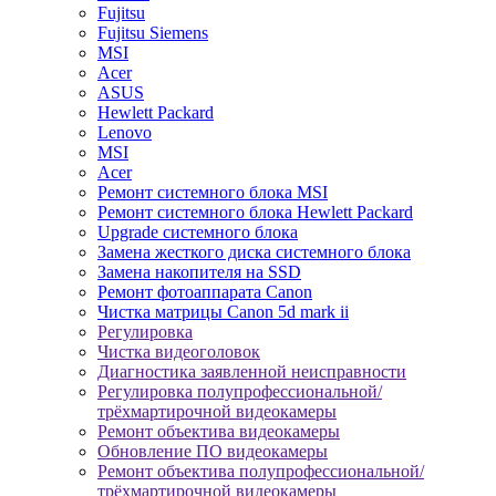
Fujitsu
Fujitsu Siemens
MSI
Acer
ASUS
Hewlett Packard
Lenovo
MSI
Acer
Ремонт системного блока MSI
Ремонт системного блока Hewlett Packard
Upgrade системного блока
Замена жесткого диска системного блока
Замена накопителя на SSD
Ремонт фотоаппарата Canon
Чистка матрицы Canon 5d mark ii
Регулировка
Чистка видеоголовок
Диагностика заявленной неисправности
Регулировка полупрофессиональной/
трёхмартирочной видеокамеры
Ремонт объектива видеокамеры
Обновление ПО видеокамеры
Ремонт объектива полупрофессиональной/
трёхмартирочной видеокамеры