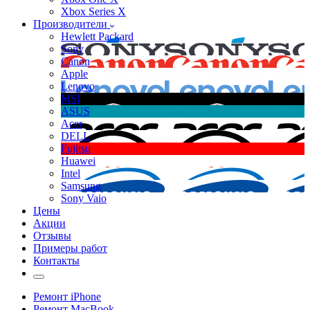
Xbox Series X
Производители
Hewlett Packard
Sony
Canon
Apple
Lenovo
MSI
ASUS
Acer
DELL
Fujitsu
Huawei
Intel
Samsung
Sony Vaio
Цены
Акции
Отзывы
Примеры работ
Контакты
Ремонт iPhone
Ремонт MacBook