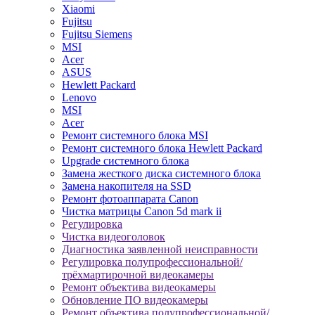
Xiaomi
Fujitsu
Fujitsu Siemens
MSI
Acer
ASUS
Hewlett Packard
Lenovo
MSI
Acer
Ремонт системного блока MSI
Ремонт системного блока Hewlett Packard
Upgrade системного блока
Замена жесткого диска системного блока
Замена накопителя на SSD
Ремонт фотоаппарата Canon
Чистка матрицы Canon 5d mark ii
Регулировка
Чистка видеоголовок
Диагностика заявленной неисправности
Регулировка полупрофессиональной/
трёхмартирочной видеокамеры
Ремонт объектива видеокамеры
Обновление ПО видеокамеры
Ремонт объектива полупрофессиональной/