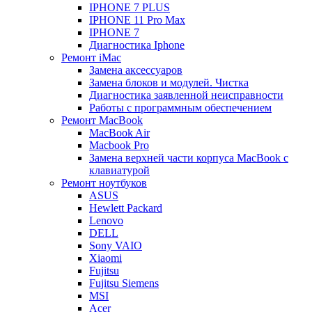
IPHONE 7 PLUS
IPHONE 11 Pro Max
IPHONE 7
Диагностика Iphone
Ремонт iMac
Замена аксессуаров
Замена блоков и модулей. Чистка
Диагностика заявленной неисправности
Работы с программным обеспечением
Ремонт MacBook
MacBook Air
Macbook Pro
Замена верхней части корпуса MacBook с
клавиатурой
Ремонт ноутбуков
ASUS
Hewlett Packard
Lenovo
DELL
Sony VAIO
Xiaomi
Fujitsu
Fujitsu Siemens
MSI
Acer