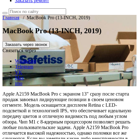
Заказать ремонт
Главная
/
MacBook Pro (13-INCH, 2019)
MacBook Pro (13-INCH, 2019)
Заказать через звонок
Связаться через
WhatsApp
Telegram
VK
Max
imo
Apple A2159 MacBook Pro с экраном 13" сразу после старта
продаж завоевал лидирующие позиции в своем ценовом
сегменте. Модель оснащается дисплеем Retina с LED-
подсветкой и технологией IPS, что обеспечивает идеальную
передачу цветов и отличную видимость под любым углом
обзора. Чип М1 с 8-ядерным процессором позволяет решать
любые пользовательские задачи. Apple A2159 MacBook Pro
отличается высокой надежностью, однако поломки все же
случаются. Если вы заметили какие-либо неисправности в