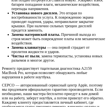
или поздно потребуется ставить новую. Ускоряют износ
батареи попадание влаги, механические воздействия,
перепады напряжения.
Установка нового дисплея.
Это вторая по
востребованности услуга. К повреждению экрана
приводят падения, удары, неправильное закрытие
крышки. При наличии сильных трещин дисплей
придется заменить.
Замена материнской платы.
Причиной выхода из
строя может быть повреждение платы или механические
воздействия.
Замена клавиатуры
— она первой страдает от
пролития жидкости и ударов.
Чистка от пыли
, замена термопасты, установка новых
разъемов и многое другое.
Ремонту предшествует тщательная диагностика A2159
MacBook Pro, которая позволяет обнаружить любые
нарушения в работе ноутбука.
СЕРСО — авторизованный сервисный центр Apple, поэтому
мы продлеваем официальную гарантию производителя. Если
необходимо, наши мастера бесплатно приедут к вам домой
или на работу, заберут ноутбук, а потом привезут его обратно.
Каждому клиенту предоставляется личный кабинет, где
отображается статус текущего ремонта, варианты оплаты и