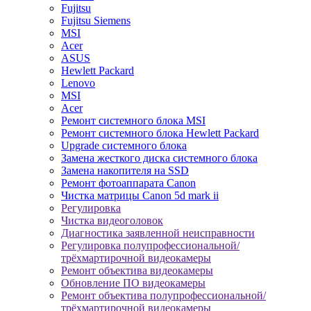
Fujitsu
Fujitsu Siemens
MSI
Acer
ASUS
Hewlett Packard
Lenovo
MSI
Acer
Ремонт системного блока MSI
Ремонт системного блока Hewlett Packard
Upgrade системного блока
Замена жесткого диска системного блока
Замена накопителя на SSD
Ремонт фотоаппарата Canon
Чистка матрицы Canon 5d mark ii
Регулировка
Чистка видеоголовок
Диагностика заявленной неисправности
Регулировка полупрофессиональной/
трёхмартирочной видеокамеры
Ремонт объектива видеокамеры
Обновление ПО видеокамеры
Ремонт объектива полупрофессиональной/
трёхмартирочной видеокамеры