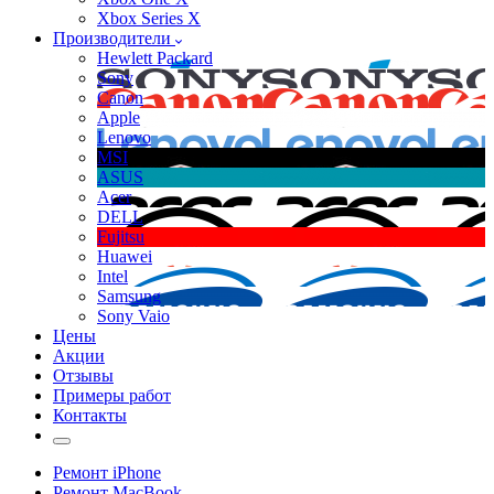
Xbox Series X
Производители
Hewlett Packard
Sony
Canon
Apple
Lenovo
MSI
ASUS
Acer
DELL
Fujitsu
Huawei
Intel
Samsung
Sony Vaio
Цены
Акции
Отзывы
Примеры работ
Контакты
Ремонт iPhone
Ремонт MacBook