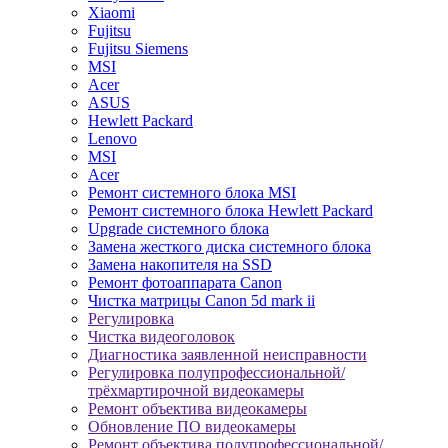
Xiaomi
Fujitsu
Fujitsu Siemens
MSI
Acer
ASUS
Hewlett Packard
Lenovo
MSI
Acer
Ремонт системного блока MSI
Ремонт системного блока Hewlett Packard
Upgrade системного блока
Замена жесткого диска системного блока
Замена накопителя на SSD
Ремонт фотоаппарата Canon
Чистка матрицы Canon 5d mark ii
Регулировка
Чистка видеоголовок
Диагностика заявленной неисправности
Регулировка полупрофессиональной/
трёхмартирочной видеокамеры
Ремонт объектива видеокамеры
Обновление ПО видеокамеры
Ремонт объектива полупрофессиональной/