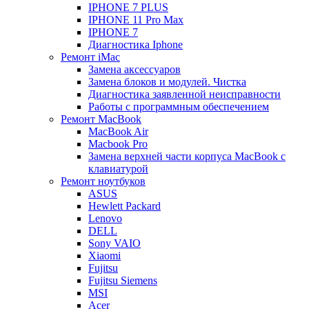
IPHONE 7 PLUS
IPHONE 11 Pro Max
IPHONE 7
Диагностика Iphone
Ремонт iMac
Замена аксессуаров
Замена блоков и модулей. Чистка
Диагностика заявленной неисправности
Работы с программным обеспечением
Ремонт MacBook
MacBook Air
Macbook Pro
Замена верхней части корпуса MacBook с
клавиатурой
Ремонт ноутбуков
ASUS
Hewlett Packard
Lenovo
DELL
Sony VAIO
Xiaomi
Fujitsu
Fujitsu Siemens
MSI
Acer