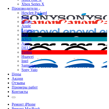
Xbox Series X
Производители
Hewlett Packard
Sony
Canon
Apple
Lenovo
MSI
ASUS
Acer
DELL
Fujitsu
Huawei
Intel
Samsung
Sony Vaio
Цены
Акции
Отзывы
Примеры работ
Контакты
Ремонт iPhone
Ремонт MacBook