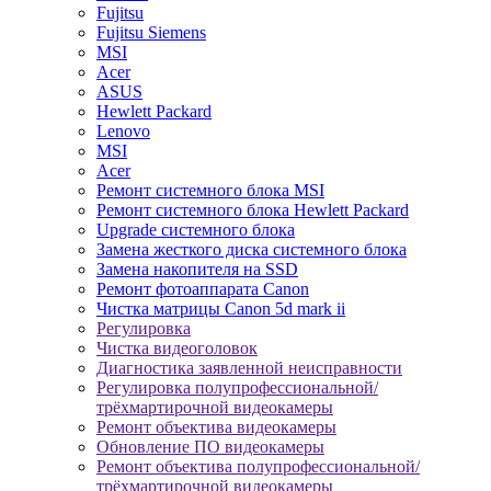
Fujitsu
Fujitsu Siemens
MSI
Acer
ASUS
Hewlett Packard
Lenovo
MSI
Acer
Ремонт системного блока MSI
Ремонт системного блока Hewlett Packard
Upgrade системного блока
Замена жесткого диска системного блока
Замена накопителя на SSD
Ремонт фотоаппарата Canon
Чистка матрицы Canon 5d mark ii
Регулировка
Чистка видеоголовок
Диагностика заявленной неисправности
Регулировка полупрофессиональной/
трёхмартирочной видеокамеры
Ремонт объектива видеокамеры
Обновление ПО видеокамеры
Ремонт объектива полупрофессиональной/
трёхмартирочной видеокамеры