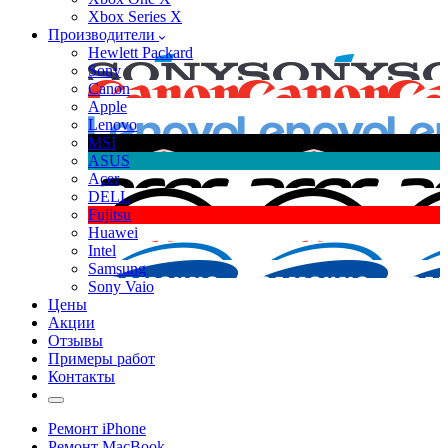
Xbox Series X
Производители
Hewlett Packard
Sony
Canon
Apple
Lenovo
MSI
ASUS
Acer
DELL
Fujitsu
Huawei
Intel
Samsung
Sony Vaio
Цены
Акции
Отзывы
Примеры работ
Контакты
Ремонт iPhone
Ремонт MacBook