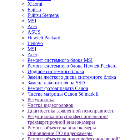
Xiaomi
Fujitsu
Fujitsu Siemens
MSI
Acer
ASUS
Hewlett Packard
Lenovo
MSI
Acer
Ремонт системного блока MSI
Ремонт системного блока Hewlett Packard
Upgrade системного блока
Замена жесткого диска системного блока
Замена накопителя на SSD
Ремонт фотоаппарата Canon
Чистка матрицы Canon 5d mark ii
Регулировка
Чистка видеоголовок
Диагностика заявленной неисправности
Регулировка полупрофессиональной/
трёхмартирочной видеокамеры
Ремонт объектива видеокамеры
Обновление ПО видеокамеры
Ремонт объектива полупрофессиональной/