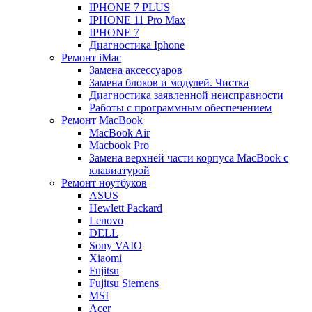
IPHONE 7 PLUS
IPHONE 11 Pro Max
IPHONE 7
Диагностика Iphone
Ремонт iMac
Замена аксессуаров
Замена блоков и модулей. Чистка
Диагностика заявленной неисправности
Работы с программным обеспечением
Ремонт MacBook
MacBook Air
Macbook Pro
Замена верхней части корпуса MacBook с
клавиатурой
Ремонт ноутбуков
ASUS
Hewlett Packard
Lenovo
DELL
Sony VAIO
Xiaomi
Fujitsu
Fujitsu Siemens
MSI
Acer