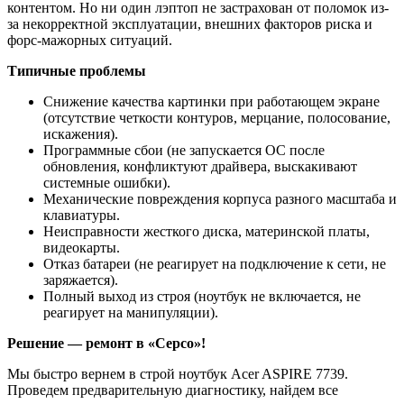
контентом. Но ни один лэптоп не застрахован от поломок из-
за некорректной эксплуатации, внешних факторов риска и
форс-мажорных ситуаций.
Типичные проблемы
Снижение качества картинки при работающем экране
(отсутствие четкости контуров, мерцание, полосование,
искажения).
Программные сбои (не запускается ОС после
обновления, конфликтуют драйвера, выскакивают
системные ошибки).
Механические повреждения корпуса разного масштаба и
клавиатуры.
Неисправности жесткого диска, материнской платы,
видеокарты.
Отказ батареи (не реагирует на подключение к сети, не
заряжается).
Полный выход из строя (ноутбук не включается, не
реагирует на манипуляции).
Решение — ремонт в «Серсо»!
Мы быстро вернем в строй ноутбук Acer ASPIRE 7739.
Проведем предварительную диагностику, найдем все