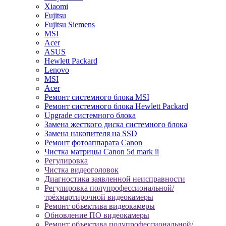
Xiaomi
Fujitsu
Fujitsu Siemens
MSI
Acer
ASUS
Hewlett Packard
Lenovo
MSI
Acer
Ремонт системного блока MSI
Ремонт системного блока Hewlett Packard
Upgrade системного блока
Замена жесткого диска системного блока
Замена накопителя на SSD
Ремонт фотоаппарата Canon
Чистка матрицы Canon 5d mark ii
Регулировка
Чистка видеоголовок
Диагностика заявленной неисправности
Регулировка полупрофессиональной/
трёхмартирочной видеокамеры
Ремонт объектива видеокамеры
Обновление ПО видеокамеры
Ремонт объектива полупрофессиональной/