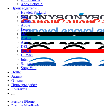
Xbox Series X
Производители
Hewlett Packard
Sony
Canon
Apple
Lenovo
MSI
ASUS
Acer
DELL
Fujitsu
Huawei
Intel
Samsung
Sony Vaio
Цены
Акции
Отзывы
Примеры работ
Контакты
Ремонт iPhone
Ремонт MacBook