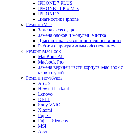
IPHONE 7 PLUS
IPHONE 11 Pro Max
IPHONE 7
Диагностика Iphone
Ремонт iMac
Замена аксессуаров
Замена блоков и модулей. Чистка
Диагностика заявленной неисправности
Работы с программным обеспечением
Ремонт MacBook
MacBook Air
Macbook Pro
Замена верхней части корпуса MacBook с
клавиатурой
Ремонт ноутбуков
ASUS
Hewlett Packard
Lenovo
DELL
Sony VAIO
Xiaomi
Fujitsu
Fujitsu Siemens
MSI
Acer