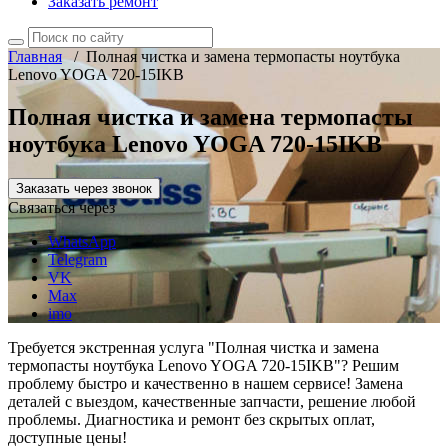
Заказать ремонт
Главная
/
Полная чистка и замена термопасты ноутбука
Lenovo YOGA 720-15IKB
Полная чистка и замена термопасты
ноутбука Lenovo YOGA 720-15IKB
Заказать через звонок
Связаться через
WhatsApp
Telegram
VK
Max
imo
Требуется экстренная услуга "Полная чистка и замена
термопасты ноутбука Lenovo YOGA 720-15IKB"? Решим
проблему быстро и качественно в нашем сервисе! Замена
деталей с выездом, качественные запчасти, решение любой
проблемы. Диагностика и ремонт без скрытых оплат,
доступные цены!