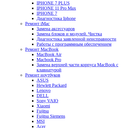
IPHONE 7 PLUS
IPHONE 11 Pro Max
IPHONE 7
Диагностика Iphone
Ремонт iMac
Замена аксессуаров
Замена блоков и модулей. Чистка
Диагностика заявленной неисправности
Работы с программным обеспечением
Ремонт MacBook
MacBook Air
Macbook Pro
Замена верхней части корпуса MacBook с
клавиатурой
Ремонт ноутбуков
ASUS
Hewlett Packard
Lenovo
DELL
Sony VAIO
Xiaomi
Fujitsu
Fujitsu Siemens
MSI
Acer