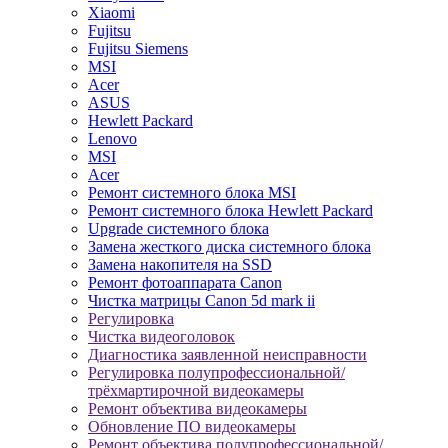
Xiaomi
Fujitsu
Fujitsu Siemens
MSI
Acer
ASUS
Hewlett Packard
Lenovo
MSI
Acer
Ремонт системного блока MSI
Ремонт системного блока Hewlett Packard
Upgrade системного блока
Замена жесткого диска системного блока
Замена накопителя на SSD
Ремонт фотоаппарата Canon
Чистка матрицы Canon 5d mark ii
Регулировка
Чистка видеоголовок
Диагностика заявленной неисправности
Регулировка полупрофессиональной/
трёхмартирочной видеокамеры
Ремонт объектива видеокамеры
Обновление ПО видеокамеры
Ремонт объектива полупрофессиональной/