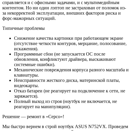
справляется и с офисными задачами, и с мультимедийным
контентом. Но ни один лэптоп не застрахован от поломок из-
за некорректной эксплуатации, внешних факторов риска и
форс-мажорных ситуаций.
Типичные проблемы
Снижение качества картинки при работающем экране
(отсутствие четкости контуров, мерцание, полосование,
искажения).
Программные сбои (не запускается ОС после
обновления, конфликтуют драйвера, выскакивают
системные ошибки).
Механические повреждения корпуса разного масштаба и
клавиатуры.
Неисправности жесткого диска, материнской платы,
видеокарты.
Отказ батареи (не реагирует на подключение к сети, не
заряжается).
Полный выход из строя (ноутбук не включается, не
реагирует на манипуляции).
Решение — ремонт в «Серсо»!
Мы быстро вернем в строй ноутбук ASUS N752VX. Проведем