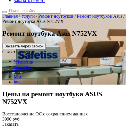
Заказать ремонт
Главная
/
Услуги
/
Ремонт ноутбуков
/
Ремонт ноутбуков Asus
/
Ремонт ноутбука Asus N752VX
Ремонт ноутбука Asus N752VX
Заказать через звонок
Связаться через
WhatsApp
Telegram
VK
Max
imo
Цены на ремонт ноутбука ASUS
N752VX
Восстановление ОС с сохранением данных
3990 руб.
Заказать