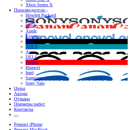
Xbox Series X
Производители
Hewlett Packard
Sony
Canon
Apple
Lenovo
MSI
ASUS
Acer
DELL
Fujitsu
Huawei
Intel
Samsung
Sony Vaio
Цены
Акции
Отзывы
Примеры работ
Контакты
Ремонт iPhone
Ремонт MacBook