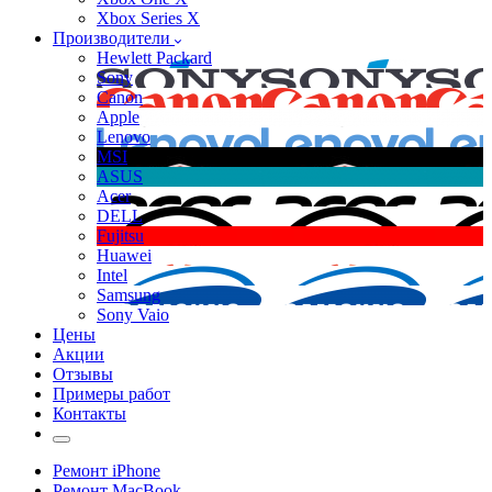
Xbox Series X
Производители
Hewlett Packard
Sony
Canon
Apple
Lenovo
MSI
ASUS
Acer
DELL
Fujitsu
Huawei
Intel
Samsung
Sony Vaio
Цены
Акции
Отзывы
Примеры работ
Контакты
Ремонт iPhone
Ремонт MacBook