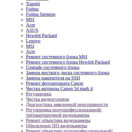
Xiaomi
Fujitsu
Fujitsu Siemens
MSI
Acer
ASUS
Hewlett Packard
Lenovo
MSI
Acer
Ремонт системного блока MSI
Ремонт системного блока Hewlett Packard
Upgrade системного блока
Замена жесткого диска системного блока
Замена накопителя на SSD
Ремонт фотоаппарата Canon
Чистка матрицы Canon 5d mark ii
Регулировка
Чистка видеоголовок
Диагностика заявленной неисправности
Регулировка полупрофессиональной/
трёхмартирочной видеокамеры
Ремонт объектива видеокамеры
Обновление ПО видеокамеры
Ремонт объектива полупрофессиональной/