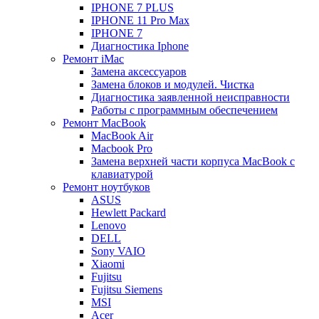
IPHONE 7 PLUS
IPHONE 11 Pro Max
IPHONE 7
Диагностика Iphone
Ремонт iMac
Замена аксессуаров
Замена блоков и модулей. Чистка
Диагностика заявленной неисправности
Работы с программным обеспечением
Ремонт MacBook
MacBook Air
Macbook Pro
Замена верхней части корпуса MacBook с
клавиатурой
Ремонт ноутбуков
ASUS
Hewlett Packard
Lenovo
DELL
Sony VAIO
Xiaomi
Fujitsu
Fujitsu Siemens
MSI
Acer