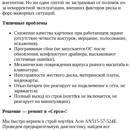
контентом. Но ни один лэптоп не застрахован от поломок из-
за некорректной эксплуатации, внешних факторов риска и
форс-мажорных ситуаций.
Типичные проблемы
Снижение качества картинки при работающем экране
(отсутствие четкости контуров, мерцание, полосование,
искажения).
Программные сбои (не запускается ОС после
обновления, конфликтуют драйвера, выскакивают
системные ошибки).
Механические повреждения корпуса разного масштаба и
клавиатуры.
Неисправности жесткого диска, материнской платы,
видеокарты.
Отказ батареи (не реагирует на подключение к сети, не
заряжается).
Полный выход из строя (ноутбук не включается, не
реагирует на манипуляции).
Решение — ремонт в «Серсо»!
Мы быстро вернем в строй ноутбук Acer AN515-57-524E.
Проведем предварительную диагностику, найдем все