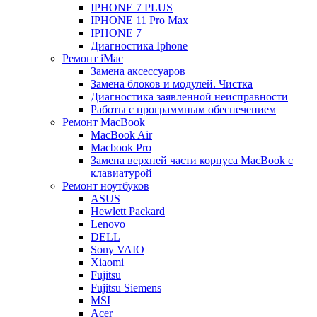
IPHONE 7 PLUS
IPHONE 11 Pro Max
IPHONE 7
Диагностика Iphone
Ремонт iMac
Замена аксессуаров
Замена блоков и модулей. Чистка
Диагностика заявленной неисправности
Работы с программным обеспечением
Ремонт MacBook
MacBook Air
Macbook Pro
Замена верхней части корпуса MacBook с
клавиатурой
Ремонт ноутбуков
ASUS
Hewlett Packard
Lenovo
DELL
Sony VAIO
Xiaomi
Fujitsu
Fujitsu Siemens
MSI
Acer