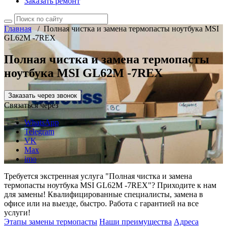
Заказать ремонт
Главная
/
Полная чистка и замена термопасты ноутбука MSI
GL62M -7REX
Полная чистка и замена термопасты
ноутбука MSI GL62M -7REX
Заказать через звонок
Связаться через
WhatsApp
Telegram
VK
Max
imo
Требуется экстренная услуга "Полная чистка и замена
термопасты ноутбука MSI GL62M -7REX"? Приходите к нам
для замены! Квалифицированные специалисты, замена в
офисе или на выезде, быстро. Работа с гарантией на все
услуги!
Этапы замены термопасты
Наши преимущества
Адреса