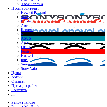
Xbox Series X
Производители
Hewlett Packard
Sony
Canon
Apple
Lenovo
MSI
ASUS
Acer
DELL
Fujitsu
Huawei
Intel
Samsung
Sony Vaio
Цены
Акции
Отзывы
Примеры работ
Контакты
Ремонт iPhone
Ремонт MacBook