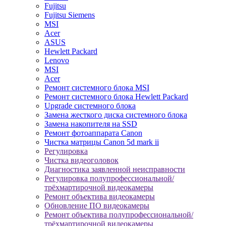
Fujitsu
Fujitsu Siemens
MSI
Acer
ASUS
Hewlett Packard
Lenovo
MSI
Acer
Ремонт системного блока MSI
Ремонт системного блока Hewlett Packard
Upgrade системного блока
Замена жесткого диска системного блока
Замена накопителя на SSD
Ремонт фотоаппарата Canon
Чистка матрицы Canon 5d mark ii
Регулировка
Чистка видеоголовок
Диагностика заявленной неисправности
Регулировка полупрофессиональной/
трёхмартирочной видеокамеры
Ремонт объектива видеокамеры
Обновление ПО видеокамеры
Ремонт объектива полупрофессиональной/
трёхмартирочной видеокамеры