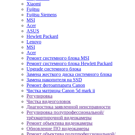
Xiaomi
Fujitsu
Fujitsu Siemens
MSI
Acer
ASUS
Hewlett Packard
Lenovo
MSI
Acer
Ремонт системного блока MSI
Ремонт системного блока Hewlett Packard
Upgrade системного блока
Замена жесткого диска системного блока
Замена накопителя на SSD
Ремонт фотоаппарата Canon
Чистка матрицы Canon 5d mark ii
Регулировка
Чистка видеоголовок
Диагностика заявленной неисправности
Регулировка полупрофессиональной/
трёхмартирочной видеокамеры
Ремонт объектива видеокамеры
Обновление ПО видеокамеры
Ремонт объектива полупрофессиональной/