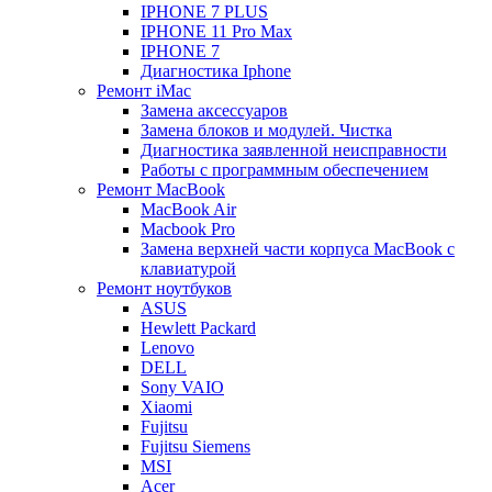
IPHONE 7 PLUS
IPHONE 11 Pro Max
IPHONE 7
Диагностика Iphone
Ремонт iMac
Замена аксессуаров
Замена блоков и модулей. Чистка
Диагностика заявленной неисправности
Работы с программным обеспечением
Ремонт MacBook
MacBook Air
Macbook Pro
Замена верхней части корпуса MacBook с
клавиатурой
Ремонт ноутбуков
ASUS
Hewlett Packard
Lenovo
DELL
Sony VAIO
Xiaomi
Fujitsu
Fujitsu Siemens
MSI
Acer