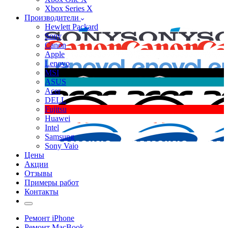
Xbox Series X
Производители
Hewlett Packard
Sony
Canon
Apple
Lenovo
MSI
ASUS
Acer
DELL
Fujitsu
Huawei
Intel
Samsung
Sony Vaio
Цены
Акции
Отзывы
Примеры работ
Контакты
Ремонт iPhone
Ремонт MacBook