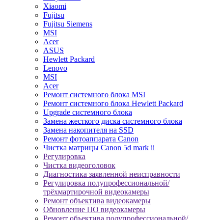
Xiaomi
Fujitsu
Fujitsu Siemens
MSI
Acer
ASUS
Hewlett Packard
Lenovo
MSI
Acer
Ремонт системного блока MSI
Ремонт системного блока Hewlett Packard
Upgrade системного блока
Замена жесткого диска системного блока
Замена накопителя на SSD
Ремонт фотоаппарата Canon
Чистка матрицы Canon 5d mark ii
Регулировка
Чистка видеоголовок
Диагностика заявленной неисправности
Регулировка полупрофессиональной/
трёхмартирочной видеокамеры
Ремонт объектива видеокамеры
Обновление ПО видеокамеры
Ремонт объектива полупрофессиональной/