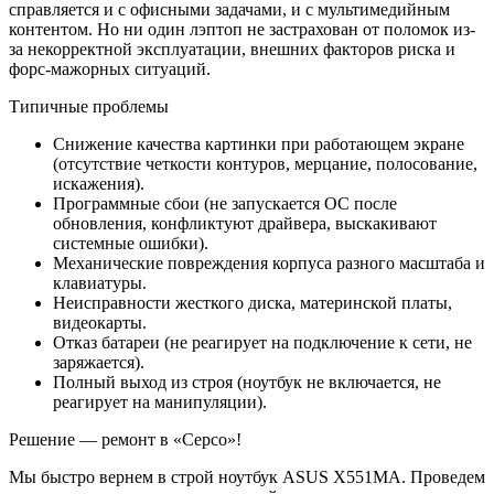
справляется и с офисными задачами, и с мультимедийным
контентом. Но ни один лэптоп не застрахован от поломок из-
за некорректной эксплуатации, внешних факторов риска и
форс-мажорных ситуаций.
Типичные проблемы
Снижение качества картинки при работающем экране
(отсутствие четкости контуров, мерцание, полосование,
искажения).
Программные сбои (не запускается ОС после
обновления, конфликтуют драйвера, выскакивают
системные ошибки).
Механические повреждения корпуса разного масштаба и
клавиатуры.
Неисправности жесткого диска, материнской платы,
видеокарты.
Отказ батареи (не реагирует на подключение к сети, не
заряжается).
Полный выход из строя (ноутбук не включается, не
реагирует на манипуляции).
Решение — ремонт в «Серсо»!
Мы быстро вернем в строй ноутбук ASUS X551MA. Проведем