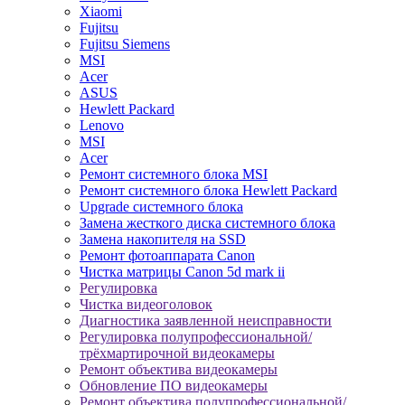
Xiaomi
Fujitsu
Fujitsu Siemens
MSI
Acer
ASUS
Hewlett Packard
Lenovo
MSI
Acer
Ремонт системного блока MSI
Ремонт системного блока Hewlett Packard
Upgrade системного блока
Замена жесткого диска системного блока
Замена накопителя на SSD
Ремонт фотоаппарата Canon
Чистка матрицы Canon 5d mark ii
Регулировка
Чистка видеоголовок
Диагностика заявленной неисправности
Регулировка полупрофессиональной/
трёхмартирочной видеокамеры
Ремонт объектива видеокамеры
Обновление ПО видеокамеры
Ремонт объектива полупрофессиональной/