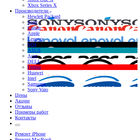
Xbox Series X
Производители
Hewlett Packard
Sony
Canon
Apple
Lenovo
MSI
ASUS
Acer
DELL
Fujitsu
Huawei
Intel
Samsung
Sony Vaio
Цены
Акции
Отзывы
Примеры работ
Контакты
Ремонт iPhone
Ремонт MacBook