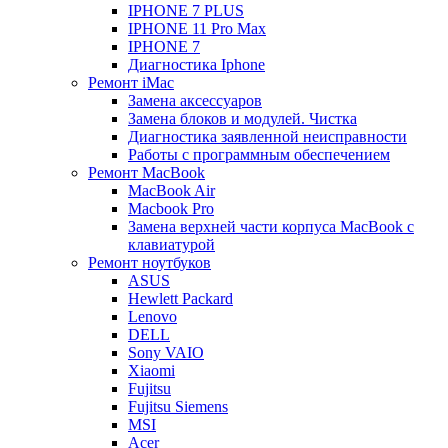
IPHONE 7 PLUS
IPHONE 11 Pro Max
IPHONE 7
Диагностика Iphone
Ремонт iMac
Замена аксессуаров
Замена блоков и модулей. Чистка
Диагностика заявленной неисправности
Работы с программным обеспечением
Ремонт MacBook
MacBook Air
Macbook Pro
Замена верхней части корпуса MacBook с
клавиатурой
Ремонт ноутбуков
ASUS
Hewlett Packard
Lenovo
DELL
Sony VAIO
Xiaomi
Fujitsu
Fujitsu Siemens
MSI
Acer