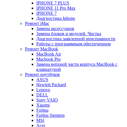
IPHONE 7 PLUS
IPHONE 11 Pro Max
IPHONE 7
Диагностика Iphone
Ремонт iMac
Замена аксессуаров
Замена блоков и модулей. Чистка
Диагностика заявленной неисправности
Работы с программным обеспечением
Ремонт MacBook
MacBook Air
Macbook Pro
Замена верхней части корпуса MacBook с
клавиатурой
Ремонт ноутбуков
ASUS
Hewlett Packard
Lenovo
DELL
Sony VAIO
Xiaomi
Fujitsu
Fujitsu Siemens
MSI
Acer