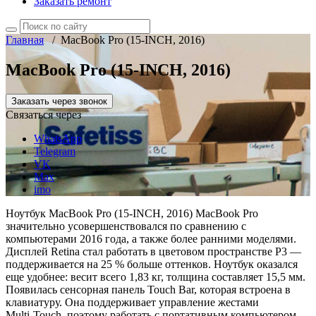
Заказать ремонт
Главная
/
MacBook Pro (15-INCH, 2016)
MacBook Pro (15-INCH, 2016)
Заказать через звонок
Связаться через
WhatsApp
Telegram
VK
Max
imo
Ноутбук MacBook Pro (15-INCH, 2016) MacBook Pro
значительно усовершенствовался по сравнению с
компьютерами 2016 года, а также более ранними моделями.
Дисплей Retina стал работать в цветовом пространстве P3 —
поддерживается на 25 % больше оттенков. Ноутбук оказался
еще удобнее: весит всего 1,83 кг, толщина составляет 15,5 мм.
Появилась сенсорная панель Touch Bar, которая встроена в
клавиатуру. Она поддерживает управление жестами
Multi‑Touch, поэтому работать с портативным компьютером