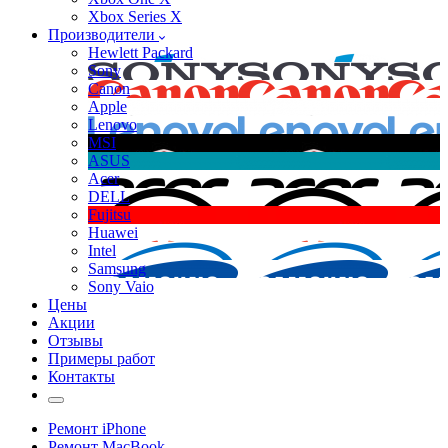
Xbox Series X
Производители
Hewlett Packard
Sony
Canon
Apple
Lenovo
MSI
ASUS
Acer
DELL
Fujitsu
Huawei
Intel
Samsung
Sony Vaio
Цены
Акции
Отзывы
Примеры работ
Контакты
Ремонт iPhone
Ремонт MacBook