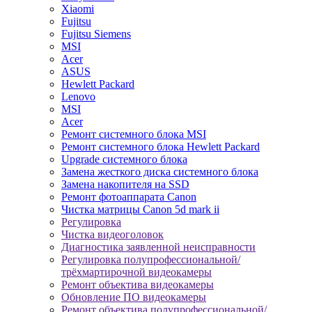
Xiaomi
Fujitsu
Fujitsu Siemens
MSI
Acer
ASUS
Hewlett Packard
Lenovo
MSI
Acer
Ремонт системного блока MSI
Ремонт системного блока Hewlett Packard
Upgrade системного блока
Замена жесткого диска системного блока
Замена накопителя на SSD
Ремонт фотоаппарата Canon
Чистка матрицы Canon 5d mark ii
Регулировка
Чистка видеоголовок
Диагностика заявленной неисправности
Регулировка полупрофессиональной/
трёхмартирочной видеокамеры
Ремонт объектива видеокамеры
Обновление ПО видеокамеры
Ремонт объектива полупрофессиональной/