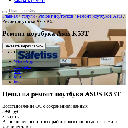
Заказать ремонт
Главная
/
Услуги
/
Ремонт ноутбуков
/
Ремонт ноутбуков Asus
/
Ремонт ноутбука Asus K53T
Ремонт ноутбука Asus K53T
Заказать через звонок
Связаться через
WhatsApp
Telegram
VK
Max
imo
Цены на ремонт ноутбука ASUS K53T
Восстановление ОС с сохранением данных
3990 руб.
Заказать
Выполнение нештатных работ с электронными платами и
компонентами