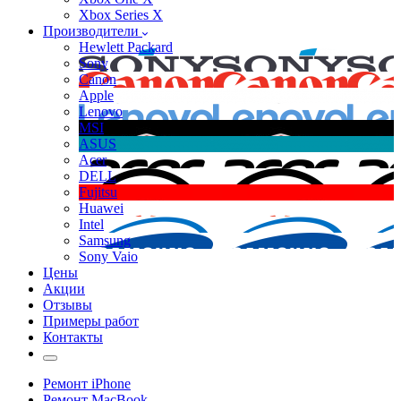
Xbox Series X
Производители
Hewlett Packard
Sony
Canon
Apple
Lenovo
MSI
ASUS
Acer
DELL
Fujitsu
Huawei
Intel
Samsung
Sony Vaio
Цены
Акции
Отзывы
Примеры работ
Контакты
Ремонт iPhone
Ремонт MacBook