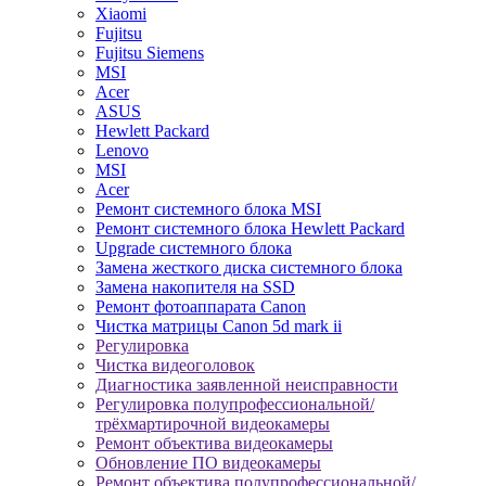
Xiaomi
Fujitsu
Fujitsu Siemens
MSI
Acer
ASUS
Hewlett Packard
Lenovo
MSI
Acer
Ремонт системного блока MSI
Ремонт системного блока Hewlett Packard
Upgrade системного блока
Замена жесткого диска системного блока
Замена накопителя на SSD
Ремонт фотоаппарата Canon
Чистка матрицы Canon 5d mark ii
Регулировка
Чистка видеоголовок
Диагностика заявленной неисправности
Регулировка полупрофессиональной/
трёхмартирочной видеокамеры
Ремонт объектива видеокамеры
Обновление ПО видеокамеры
Ремонт объектива полупрофессиональной/