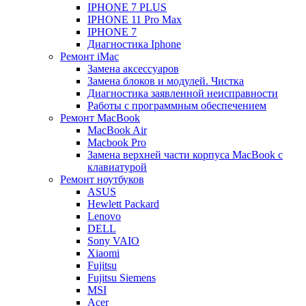
IPHONE 7 PLUS
IPHONE 11 Pro Max
IPHONE 7
Диагностика Iphone
Ремонт iMac
Замена аксессуаров
Замена блоков и модулей. Чистка
Диагностика заявленной неисправности
Работы с программным обеспечением
Ремонт MacBook
MacBook Air
Macbook Pro
Замена верхней части корпуса MacBook с
клавиатурой
Ремонт ноутбуков
ASUS
Hewlett Packard
Lenovo
DELL
Sony VAIO
Xiaomi
Fujitsu
Fujitsu Siemens
MSI
Acer