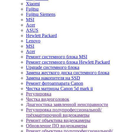
Xiaomi
Fujitsu
Fujitsu Siemens
MSI
Acer
ASUS
Hewlett Packard
Lenovo
MSI
Acer
Ремонт системного блока MSI
Ремонт системного блока Hewlett Packard
Upgrade системного блока
Замена жесткого диска системного блока
Замена накопителя на SSD
Ремонт фотоаппарата Canon
Чистка матрицы Canon 5d mark ii
Регулировка
Чистка видеоголовок
Диагностика заявленной неисправности
Регулировка полупрофессиональной/
трёхмартирочной видеокамеры
Ремонт объектива видеокамеры
Обновление ПО видеокамеры
Ремонт объектива полупрофессиональной/