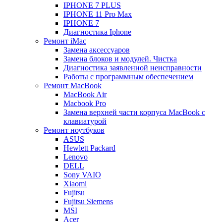
IPHONE 7 PLUS
IPHONE 11 Pro Max
IPHONE 7
Диагностика Iphone
Ремонт iMac
Замена аксессуаров
Замена блоков и модулей. Чистка
Диагностика заявленной неисправности
Работы с программным обеспечением
Ремонт MacBook
MacBook Air
Macbook Pro
Замена верхней части корпуса MacBook с
клавиатурой
Ремонт ноутбуков
ASUS
Hewlett Packard
Lenovo
DELL
Sony VAIO
Xiaomi
Fujitsu
Fujitsu Siemens
MSI
Acer