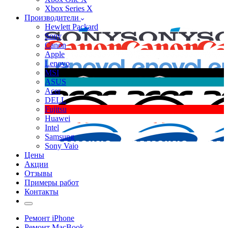
Xbox Series X
Производители
Hewlett Packard
Sony
Canon
Apple
Lenovo
MSI
ASUS
Acer
DELL
Fujitsu
Huawei
Intel
Samsung
Sony Vaio
Цены
Акции
Отзывы
Примеры работ
Контакты
Ремонт iPhone
Ремонт MacBook