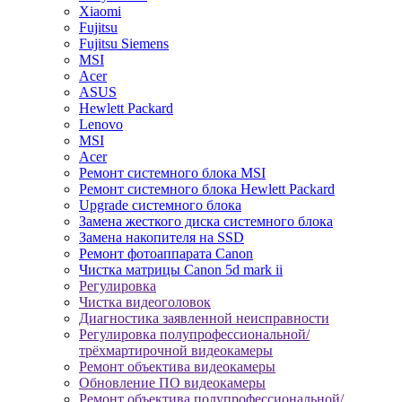
Xiaomi
Fujitsu
Fujitsu Siemens
MSI
Acer
ASUS
Hewlett Packard
Lenovo
MSI
Acer
Ремонт системного блока MSI
Ремонт системного блока Hewlett Packard
Upgrade системного блока
Замена жесткого диска системного блока
Замена накопителя на SSD
Ремонт фотоаппарата Canon
Чистка матрицы Canon 5d mark ii
Регулировка
Чистка видеоголовок
Диагностика заявленной неисправности
Регулировка полупрофессиональной/
трёхмартирочной видеокамеры
Ремонт объектива видеокамеры
Обновление ПО видеокамеры
Ремонт объектива полупрофессиональной/