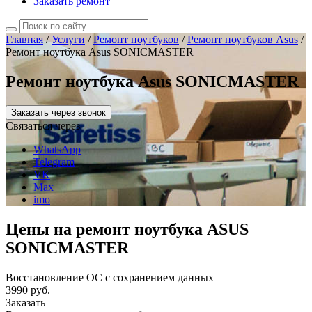
Заказать ремонт
Главная
/
Услуги
/
Ремонт ноутбуков
/
Ремонт ноутбуков Asus
/
Ремонт ноутбука Asus SONICMASTER
Ремонт ноутбука Asus SONICMASTER
Заказать через звонок
Связаться через
WhatsApp
Telegram
VK
Max
imo
Цены на ремонт ноутбука ASUS
SONICMASTER
Восстановление ОС с сохранением данных
3990 руб.
Заказать