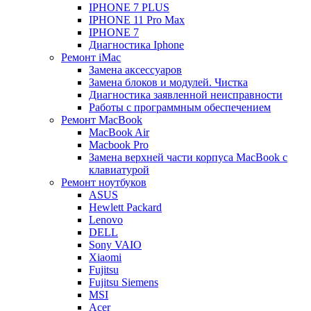
IPHONE 7 PLUS
IPHONE 11 Pro Max
IPHONE 7
Диагностика Iphone
Ремонт iMac
Замена аксессуаров
Замена блоков и модулей. Чистка
Диагностика заявленной неисправности
Работы с программным обеспечением
Ремонт MacBook
MacBook Air
Macbook Pro
Замена верхней части корпуса MacBook с
клавиатурой
Ремонт ноутбуков
ASUS
Hewlett Packard
Lenovo
DELL
Sony VAIO
Xiaomi
Fujitsu
Fujitsu Siemens
MSI
Acer