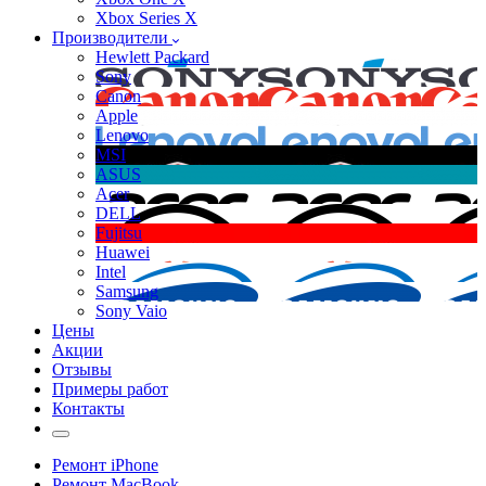
Xbox Series X
Производители
Hewlett Packard
Sony
Canon
Apple
Lenovo
MSI
ASUS
Acer
DELL
Fujitsu
Huawei
Intel
Samsung
Sony Vaio
Цены
Акции
Отзывы
Примеры работ
Контакты
Ремонт iPhone
Ремонт MacBook