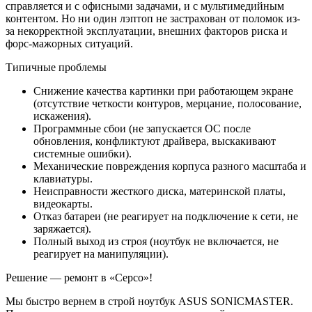
справляется и с офисными задачами, и с мультимедийным
контентом. Но ни один лэптоп не застрахован от поломок из-
за некорректной эксплуатации, внешних факторов риска и
форс-мажорных ситуаций.
Типичные проблемы
Снижение качества картинки при работающем экране
(отсутствие четкости контуров, мерцание, полосование,
искажения).
Программные сбои (не запускается ОС после
обновления, конфликтуют драйвера, выскакивают
системные ошибки).
Механические повреждения корпуса разного масштаба и
клавиатуры.
Неисправности жесткого диска, материнской платы,
видеокарты.
Отказ батареи (не реагирует на подключение к сети, не
заряжается).
Полный выход из строя (ноутбук не включается, не
реагирует на манипуляции).
Решение — ремонт в «Серсо»!
Мы быстро вернем в строй ноутбук ASUS SONICMASTER.