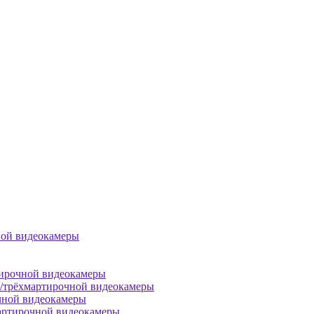
ной видеокамеры
тирочной видеокамеры
й/трёхмартирочной видеокамеры
чной видеокамеры
артирочной видеокамеры