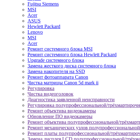
Fujitsu Siemens
MSI
Acer
ASUS
Hewlett Packard
Lenovo
MSI
Acer
Ремонт системного блока MSI
Ремонт системного блока Hewlett Packard
Upgrade системного блока
Замена жесткого диска системного блока
Замена накопителя на SSD
Ремонт фотоаппарата Canon
Чистка матрицы Canon 5d mark ii
Регулировка
Чистка видеоголовок
Диагностика заявленной неисправности
Регулировка полупрофессиональной/трёхмартироч
Ремонт объектива видеокамеры
Обновление ПО видеокамеры
Ремонт объектива полупрофессиональной/трёхмар
Ремонт механических узлов полупрофессионально
Ремонт платы полупрофессиональной/трёхмартиро
Замена дисплея LCD полупрофессиональной/трёхм