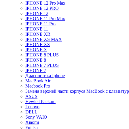
IPHONE 12 Pro Max
IPHONE 12 PRO
IPHONE 12
IPHONE 11 Pro Max
IPHONE 11 Pro
IPHONE 11
IPHONE XR
IPHONE XS MAX
IPHONE XS
IPHONE X
IPHONE 8 PLUS
IPHONE 8
IPHONE 7 PLUS
IPHONE 7
Диагностика Iphone
MacBook Air
Macbook Pro
Замена верхней части корпуса MacBook с клавиату
ASUS
Hewlett Packard
Lenovo
DELL
Sony VAIO
Xiaomi
Fujitsu