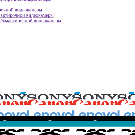
рочной видеокамеры
мартирочной видеокамеры
рёхмартирочной видеокамеры