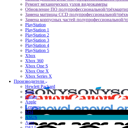
Ремонт механических узлов видеокамеры
Обновление ПО полупрофессиональной/трёхмарти
Замена матрицы CCD полупрофессиональной/трёх
Замена корпусных частей полупрофессиональной/т
PlayStation
PlayStation 1
PlayStation 2
PlayStation 3
PlayStation 4
PlayStation 5
Xbox
Xbox 360
Xbox One S
Xbox One X
Xbox Series X
Производители
Hewlett Packard
Sony
Canon
Apple
Lenovo
MSI
ASUS
Acer
DELL