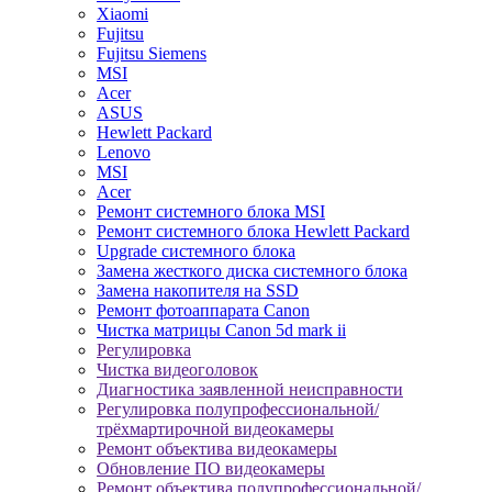
Xiaomi
Fujitsu
Fujitsu Siemens
MSI
Acer
ASUS
Hewlett Packard
Lenovo
MSI
Acer
Ремонт системного блока MSI
Ремонт системного блока Hewlett Packard
Upgrade системного блока
Замена жесткого диска системного блока
Замена накопителя на SSD
Ремонт фотоаппарата Canon
Чистка матрицы Canon 5d mark ii
Регулировка
Чистка видеоголовок
Диагностика заявленной неисправности
Регулировка полупрофессиональной/
трёхмартирочной видеокамеры
Ремонт объектива видеокамеры
Обновление ПО видеокамеры
Ремонт объектива полупрофессиональной/