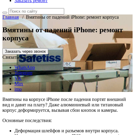
Заказать ремонт
Главная
/
Вмятины от падений iPhone: ремонт корпуса
Вмятины от падений iPhone: ремонт
корпуса
Заказать через звонок
Связаться через
WhatsApp
Telegram
VK
Max
imo
Вмятины на корпусе iPhone после падения портят внешний
вид и давят на плату? Даже алюминиевый или титановый
корпус деформируется, вызывая сбои кнопок и камеры.
Основные последствия:
Деформация шлейфов и разъемов внутри корпуса.