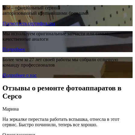
Мы – официальный сервис,
авторизованный крупнейшими брендами
Посмотреть сертификаты
Мы используем оригинальные запчасти или самые
качественные аналоги
Подробнее
Более чем за 27 лет своей работы мы собрали отличную
команду профессионалов
Подробнее о нас
Отзывы о ремонте фотоаппаратов в
Серсо
Марина
На зеркалке перестала работать вспышка, отнесла в этот
сервис. Быстро починили, теперь все хорошо.
Одноклассники