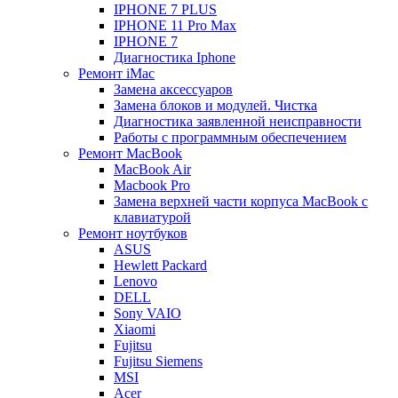
IPHONE 7 PLUS
IPHONE 11 Pro Max
IPHONE 7
Диагностика Iphone
Ремонт iMac
Замена аксессуаров
Замена блоков и модулей. Чистка
Диагностика заявленной неисправности
Работы с программным обеспечением
Ремонт MacBook
MacBook Air
Macbook Pro
Замена верхней части корпуса MacBook с
клавиатурой
Ремонт ноутбуков
ASUS
Hewlett Packard
Lenovo
DELL
Sony VAIO
Xiaomi
Fujitsu
Fujitsu Siemens
MSI
Acer