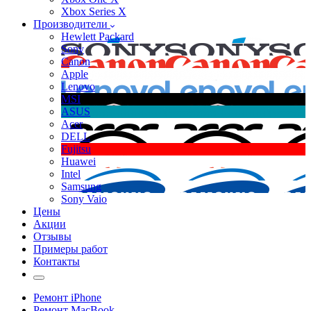
Xbox Series X
Производители
Hewlett Packard
Sony
Canon
Apple
Lenovo
MSI
ASUS
Acer
DELL
Fujitsu
Huawei
Intel
Samsung
Sony Vaio
Цены
Акции
Отзывы
Примеры работ
Контакты
Ремонт iPhone
Ремонт MacBook