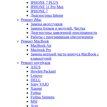
IPHONE 7 PLUS
IPHONE 11 Pro Max
IPHONE 7
Диагностика Iphone
Ремонт iMac
Замена аксессуаров
Замена блоков и модулей. Чистка
Диагностика заявленной неисправности
Работы с программным обеспечением
Ремонт MacBook
MacBook Air
Macbook Pro
Замена верхней части корпуса MacBook с
клавиатурой
Ремонт ноутбуков
ASUS
Hewlett Packard
Lenovo
DELL
Sony VAIO
Xiaomi
Fujitsu
Fujitsu Siemens
MSI
Acer