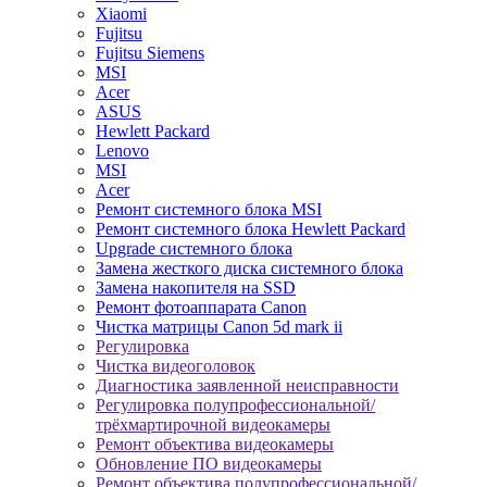
Xiaomi
Fujitsu
Fujitsu Siemens
MSI
Acer
ASUS
Hewlett Packard
Lenovo
MSI
Acer
Ремонт системного блока MSI
Ремонт системного блока Hewlett Packard
Upgrade системного блока
Замена жесткого диска системного блока
Замена накопителя на SSD
Ремонт фотоаппарата Canon
Чистка матрицы Canon 5d mark ii
Регулировка
Чистка видеоголовок
Диагностика заявленной неисправности
Регулировка полупрофессиональной/
трёхмартирочной видеокамеры
Ремонт объектива видеокамеры
Обновление ПО видеокамеры
Ремонт объектива полупрофессиональной/