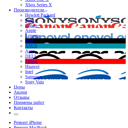
Xbox Series X
Производители
Hewlett Packard
Sony
Canon
Apple
Lenovo
MSI
ASUS
Acer
DELL
Fujitsu
Huawei
Intel
Samsung
Sony Vaio
Цены
Акции
Отзывы
Примеры работ
Контакты
Ремонт iPhone
Ремонт MacBook