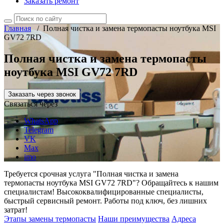
Заказать ремонт
Главная
/
Полная чистка и замена термопасты ноутбука MSI
GV72 7RD
Полная чистка и замена термопасты
ноутбука MSI GV72 7RD
Заказать через звонок
Связаться через
WhatsApp
Telegram
VK
Max
imo
Требуется срочная услуга "Полная чистка и замена
термопасты ноутбука MSI GV72 7RD"? Обращайтесь к нашим
специалистам! Высококвалифицированные специалисты,
быстрый сервисный ремонт. Работы под ключ, без лишних
затрат!
Этапы замены термопасты
Наши преимущества
Адреса