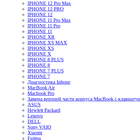
IPHONE 12 Pro Max
IPHONE 12 PRO
IPHONE 12
IPHONE 11 Pro Max
IPHONE 11 Pro
IPHONE 11
IPHONE XR
IPHONE XS MAX
IPHONE XS
IPHONE X
IPHONE 8 PLUS
IPHONE 8
IPHONE 7 PLUS
IPHONE 7
Диагностика Iphone
MacBook Air
Macbook Pro
Замена верхней части корпуса MacBook с клавиату
ASUS
Hewlett Packard
Lenovo
DELL
Sony VAIO
Xiaomi
Fujitsu