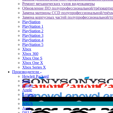
Ремонт механических узлов видеокамеры
Обновление ПО полупрофессиональной/трёхмарти
Замена матрицы CCD полупрофессиональной/трёх
Замена корпусных частей полупрофессиональной/т
PlayStation
PlayStation 1
PlayStation 2
PlayStation 3
PlayStation 4
PlayStation 5
Xbox
Xbox 360
Xbox One S
Xbox One X
Xbox Series X
Производители
Hewlett Packard
Sony
Canon
Apple
Lenovo
MSI
ASUS
Acer
DELL