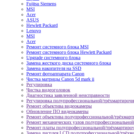
Fujitsu Siemens
MSI
Acer
ASUS
Hewlett Packard
Lenovo
MSI
Acer
Ремонт системного блока MSI
Ремонт системного блока Hewlett Packard
Upgrade системного блока
Замена жесткого диска системного блока
Замена накопителя на SSD
Ремонт фотоаппарата Canon
Чистка матрицы Canon 5d mark ii
Регулировка
Чистка видеоголовок
Диагностика заявленной неисправности
Регулировка полупрофессиональной/трёхмартироч
Ремонт объектива видеокамеры
Обновление ПО видеокамеры
Ремонт объектива полупрофессиональной/трёхмар
Ремонт механических узлов полупрофессионально
Ремонт платы полупрофессиональной/трёхмартиро
Замена дисплея LCD полупрофессиональной/трёхм