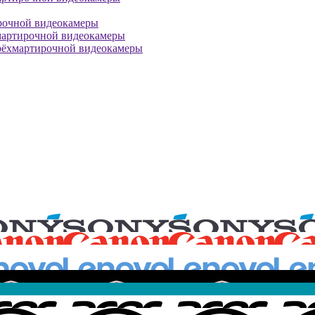
рочной видеокамеры
мартирочной видеокамеры
рёхмартирочной видеокамеры