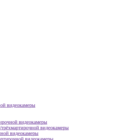
ной видеокамеры
тирочной видеокамеры
й/трёхмартирочной видеокамеры
чной видеокамеры
артирочной видеокамеры