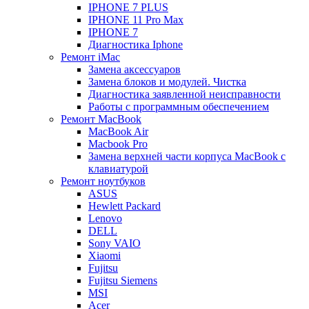
IPHONE 7 PLUS
IPHONE 11 Pro Max
IPHONE 7
Диагностика Iphone
Ремонт iMac
Замена аксессуаров
Замена блоков и модулей. Чистка
Диагностика заявленной неисправности
Работы с программным обеспечением
Ремонт MacBook
MacBook Air
Macbook Pro
Замена верхней части корпуса MacBook с
клавиатурой
Ремонт ноутбуков
ASUS
Hewlett Packard
Lenovo
DELL
Sony VAIO
Xiaomi
Fujitsu
Fujitsu Siemens
MSI
Acer