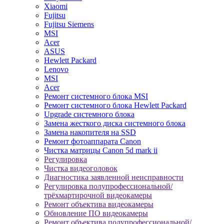
Xiaomi
Fujitsu
Fujitsu Siemens
MSI
Acer
ASUS
Hewlett Packard
Lenovo
MSI
Acer
Ремонт системного блока MSI
Ремонт системного блока Hewlett Packard
Upgrade системного блока
Замена жесткого диска системного блока
Замена накопителя на SSD
Ремонт фотоаппарата Canon
Чистка матрицы Canon 5d mark ii
Регулировка
Чистка видеоголовок
Диагностика заявленной неисправности
Регулировка полупрофессиональной/
трёхмартирочной видеокамеры
Ремонт объектива видеокамеры
Обновление ПО видеокамеры
Ремонт объектива полупрофессиональной/