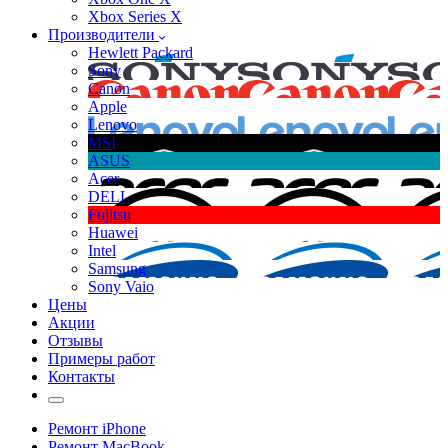
Xbox Series X
Производители
Hewlett Packard
Sony
Canon
Apple
Lenovo
MSI
ASUS
Acer
DELL
Fujitsu
Huawei
Intel
Samsung
Sony Vaio
Цены
Акции
Отзывы
Примеры работ
Контакты
Ремонт iPhone
Ремонт MacBook