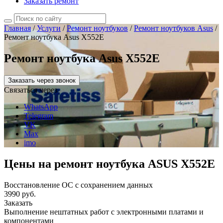
Заказать ремонт
Главная
/
Услуги
/
Ремонт ноутбуков
/
Ремонт ноутбуков Asus
/
Ремонт ноутбука Asus X552E
Ремонт ноутбука Asus X552E
Заказать через звонок
Связаться через
WhatsApp
Telegram
VK
Max
imo
Цены на ремонт ноутбука ASUS X552E
Восстановление ОС с сохранением данных
3990 руб.
Заказать
Выполнение нештатных работ с электронными платами и
компонентами