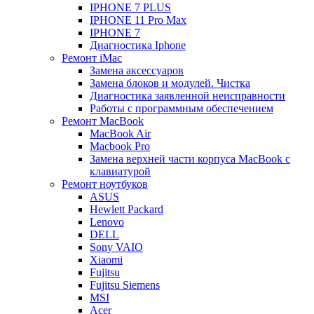
IPHONE 7 PLUS
IPHONE 11 Pro Max
IPHONE 7
Диагностика Iphone
Ремонт iMac
Замена аксессуаров
Замена блоков и модулей. Чистка
Диагностика заявленной неисправности
Работы с программным обеспечением
Ремонт MacBook
MacBook Air
Macbook Pro
Замена верхней части корпуса MacBook с
клавиатурой
Ремонт ноутбуков
ASUS
Hewlett Packard
Lenovo
DELL
Sony VAIO
Xiaomi
Fujitsu
Fujitsu Siemens
MSI
Acer