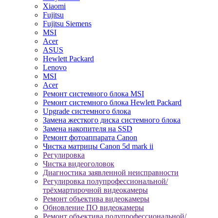
Xiaomi
Fujitsu
Fujitsu Siemens
MSI
Acer
ASUS
Hewlett Packard
Lenovo
MSI
Acer
Ремонт системного блока MSI
Ремонт системного блока Hewlett Packard
Upgrade системного блока
Замена жесткого диска системного блока
Замена накопителя на SSD
Ремонт фотоаппарата Canon
Чистка матрицы Canon 5d mark ii
Регулировка
Чистка видеоголовок
Диагностика заявленной неисправности
Регулировка полупрофессиональной/
трёхмартирочной видеокамеры
Ремонт объектива видеокамеры
Обновление ПО видеокамеры
Ремонт объектива полупрофессиональной/