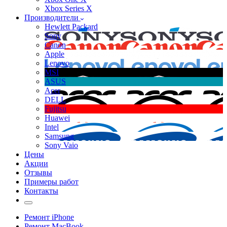
Xbox Series X
Производители
Hewlett Packard
Sony
Canon
Apple
Lenovo
MSI
ASUS
Acer
DELL
Fujitsu
Huawei
Intel
Samsung
Sony Vaio
Цены
Акции
Отзывы
Примеры работ
Контакты
Ремонт iPhone
Ремонт MacBook