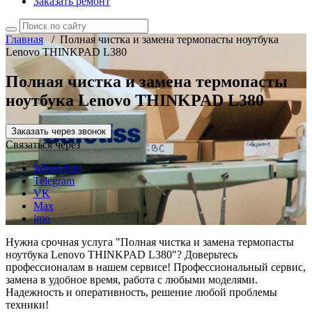
Заказать ремонт
Главная
/
Полная чистка и замена термопасты ноутбука
Lenovo THINKPAD L380
Полная чистка и замена термопасты
ноутбука Lenovo THINKPAD L380
Заказать через звонок
Связаться через
WhatsApp
Telegram
VK
Max
imo
Нужна срочная услуга "Полная чистка и замена термопасты
ноутбука Lenovo THINKPAD L380"? Доверьтесь
профессионалам в нашем сервисе! Профессиональный сервис,
замена в удобное время, работа с любыми моделями.
Надежность и оперативность, решение любой проблемы
техники!