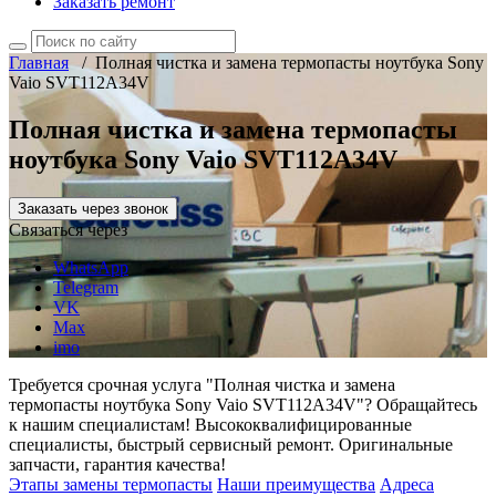
Заказать ремонт
Главная
/
Полная чистка и замена термопасты ноутбука Sony
Vaio SVT112A34V
Полная чистка и замена термопасты
ноутбука Sony Vaio SVT112A34V
Заказать через звонок
Связаться через
WhatsApp
Telegram
VK
Max
imo
Требуется срочная услуга "Полная чистка и замена
термопасты ноутбука Sony Vaio SVT112A34V"? Обращайтесь
к нашим специалистам! Высококвалифицированные
специалисты, быстрый сервисный ремонт. Оригинальные
запчасти, гарантия качества!
Этапы замены термопасты
Наши преимущества
Адреса