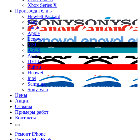
Xbox Series X
Производители
Hewlett Packard
Sony
Canon
Apple
Lenovo
MSI
ASUS
Acer
DELL
Fujitsu
Huawei
Intel
Samsung
Sony Vaio
Цены
Акции
Отзывы
Примеры работ
Контакты
Ремонт iPhone
Ремонт MacBook