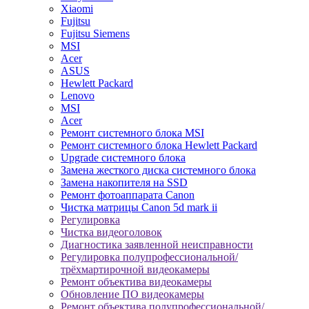
Xiaomi
Fujitsu
Fujitsu Siemens
MSI
Acer
ASUS
Hewlett Packard
Lenovo
MSI
Acer
Ремонт системного блока MSI
Ремонт системного блока Hewlett Packard
Upgrade системного блока
Замена жесткого диска системного блока
Замена накопителя на SSD
Ремонт фотоаппарата Canon
Чистка матрицы Canon 5d mark ii
Регулировка
Чистка видеоголовок
Диагностика заявленной неисправности
Регулировка полупрофессиональной/
трёхмартирочной видеокамеры
Ремонт объектива видеокамеры
Обновление ПО видеокамеры
Ремонт объектива полупрофессиональной/