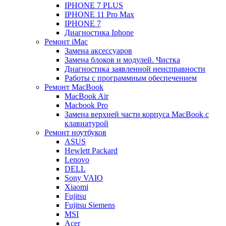
IPHONE 7 PLUS
IPHONE 11 Pro Max
IPHONE 7
Диагностика Iphone
Ремонт iMac
Замена аксессуаров
Замена блоков и модулей. Чистка
Диагностика заявленной неисправности
Работы с программным обеспечением
Ремонт MacBook
MacBook Air
Macbook Pro
Замена верхней части корпуса MacBook с
клавиатурой
Ремонт ноутбуков
ASUS
Hewlett Packard
Lenovo
DELL
Sony VAIO
Xiaomi
Fujitsu
Fujitsu Siemens
MSI
Acer