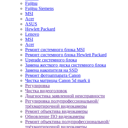
Fujitsu
Fujitsu Siemens
MSI
Acer
ASUS
Hewlett Packard
Lenovo
MSI
Acer
Ремонт системного блока MSI
Ремонт системного блока Hewlett Packard
Upgrade системного блока
Замена жесткого диска системного блока
Замена накопителя на SSD
Ремонт фотоаппарата Canon
Чистка матрицы Canon 5d mark ii
Регулировка
Чистка видеоголовок
Диагностика заявленной неисправности
Регулировка полупрофессиональной/
трёхмартирочной видеокамеры
Ремонт объектива видеокамеры
Обновление ПО видеокамеры
Ремонт объектива полупрофессиональной/
трёхмартирочной видеокамеры