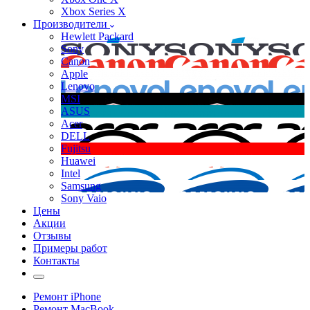
Xbox Series X
Производители
Hewlett Packard
Sony
Canon
Apple
Lenovo
MSI
ASUS
Acer
DELL
Fujitsu
Huawei
Intel
Samsung
Sony Vaio
Цены
Акции
Отзывы
Примеры работ
Контакты
Ремонт iPhone
Ремонт MacBook