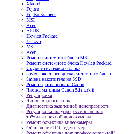
Xiaomi
Fujitsu
Fujitsu Siemens
MSI
Acer
ASUS
Hewlett Packard
Lenovo
MSI
Acer
Ремонт системного блока MSI
Ремонт системного блока Hewlett Packard
Upgrade системного блока
Замена жесткого диска системного блока
Замена накопителя на SSD
Ремонт фотоаппарата Canon
Чистка матрицы Canon 5d mark ii
Регулировка
Чистка видеоголовок
Диагностика заявленной неисправности
Регулировка полупрофессиональной/
трёхмартирочной видеокамеры
Ремонт объектива видеокамеры
Обновление ПО видеокамеры
Ремонт объектива полупрофессиональной/