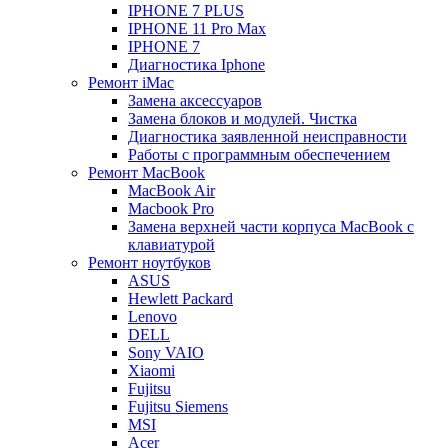
IPHONE 7 PLUS
IPHONE 11 Pro Max
IPHONE 7
Диагностика Iphone
Ремонт iMac
Замена аксессуаров
Замена блоков и модулей. Чистка
Диагностика заявленной неисправности
Работы с программным обеспечением
Ремонт MacBook
MacBook Air
Macbook Pro
Замена верхней части корпуса MacBook с
клавиатурой
Ремонт ноутбуков
ASUS
Hewlett Packard
Lenovo
DELL
Sony VAIO
Xiaomi
Fujitsu
Fujitsu Siemens
MSI
Acer