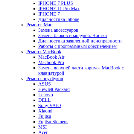
IPHONE 7 PLUS
IPHONE 11 Pro Max
IPHONE 7
Диагностика Iphone
Ремонт iMac
Замена аксессуаров
Замена блоков и модулей. Чистка
Диагностика заявленной неисправности
Работы с программным обеспечением
Ремонт MacBook
MacBook Air
Macbook Pro
Замена верхней части корпуса MacBook с
клавиатурой
Ремонт ноутбуков
ASUS
Hewlett Packard
Lenovo
DELL
Sony VAIO
Xiaomi
Fujitsu
Fujitsu Siemens
MSI
Acer