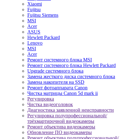
Xiaomi
Fujitsu
Fujitsu Siemens
MSI
Acer
ASUS
Hewlett Packard
Lenovo
MSI
Acer
Ремонт системного блока MSI
Ремонт системного блока Hewlett Packard
Upgrade системного блока
Замена жесткого диска системного блока
Замена накопителя на SSD
Ремонт фотоаппарата Canon
Чистка матрицы Canon 5d mark ii
Регулировка
Чистка видеоголовок
Диагностика заявленной неисправности
Регулировка полупрофессиональной/
трёхмартирочной видеокамеры
Ремонт объектива видеокамеры
Обновление ПО видеокамеры
Ремонт объектива полупрофессиональной/