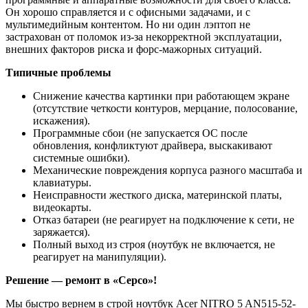
Он хорошо справляется и с офисными задачами, и с
мультимедийным контентом. Но ни один лэптоп не
застрахован от поломок из-за некорректной эксплуатации,
внешних факторов риска и форс-мажорных ситуаций.
Типичные проблемы
Снижение качества картинки при работающем экране
(отсутствие четкости контуров, мерцание, полосование,
искажения).
Программные сбои (не запускается ОС после
обновления, конфликтуют драйвера, выскакивают
системные ошибки).
Механические повреждения корпуса разного масштаба и
клавиатуры.
Неисправности жесткого диска, материнской платы,
видеокарты.
Отказ батареи (не реагирует на подключение к сети, не
заряжается).
Полный выход из строя (ноутбук не включается, не
реагирует на манипуляции).
Решение — ремонт в «Серсо»!
Мы быстро вернем в строй ноутбук Acer NITRO 5 AN515-52-