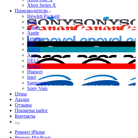
Xbox Series X
Производители
Hewlett Packard
Sony
Canon
Apple
Lenovo
MSI
ASUS
Acer
DELL
Fujitsu
Huawei
Intel
Samsung
Sony Vaio
Цены
Акции
Отзывы
Примеры работ
Контакты
Ремонт iPhone
Ремонт MacBook