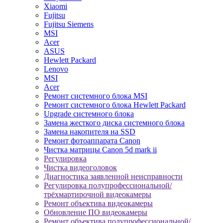
Xiaomi
Fujitsu
Fujitsu Siemens
MSI
Acer
ASUS
Hewlett Packard
Lenovo
MSI
Acer
Ремонт системного блока MSI
Ремонт системного блока Hewlett Packard
Upgrade системного блока
Замена жесткого диска системного блока
Замена накопителя на SSD
Ремонт фотоаппарата Canon
Чистка матрицы Canon 5d mark ii
Регулировка
Чистка видеоголовок
Диагностика заявленной неисправности
Регулировка полупрофессиональной/
трёхмартирочной видеокамеры
Ремонт объектива видеокамеры
Обновление ПО видеокамеры
Ремонт объектива полупрофессиональной/