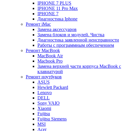
IPHONE 7 PLUS
IPHONE 11 Pro Max
IPHONE 7
Диагностика Iphone
Ремонт iMac
Замена аксессуаров
Замена блоков и модулей. Чистка
Диагностика заявленной неисправности
Работы с программным обеспечением
Ремонт MacBook
MacBook Air
Macbook Pro
Замена верхней части корпуса MacBook с
клавиатурой
Ремонт ноутбуков
ASUS
Hewlett Packard
Lenovo
DELL
Sony VAIO
Xiaomi
Fujitsu
Fujitsu Siemens
MSI
Acer