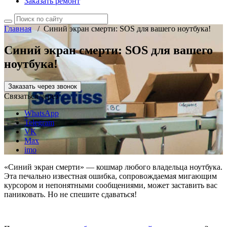
Заказать ремонт
Главная
/
Синий экран смерти: SOS для вашего ноутбука!
Синий экран смерти: SOS для вашего
ноутбука!
Заказать через звонок
Связаться через
WhatsApp
Telegram
VK
Max
imo
«Синий экран смерти» — кошмар любого владельца ноутбука.
Эта печально известная ошибка, сопровождаемая мигающим
курсором и непонятными сообщениями, может заставить вас
паниковать. Но не спешите сдаваться!