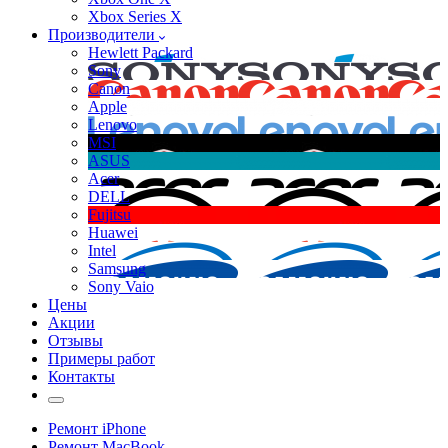
Xbox Series X
Производители
Hewlett Packard
Sony
Canon
Apple
Lenovo
MSI
ASUS
Acer
DELL
Fujitsu
Huawei
Intel
Samsung
Sony Vaio
Цены
Акции
Отзывы
Примеры работ
Контакты
Ремонт iPhone
Ремонт MacBook