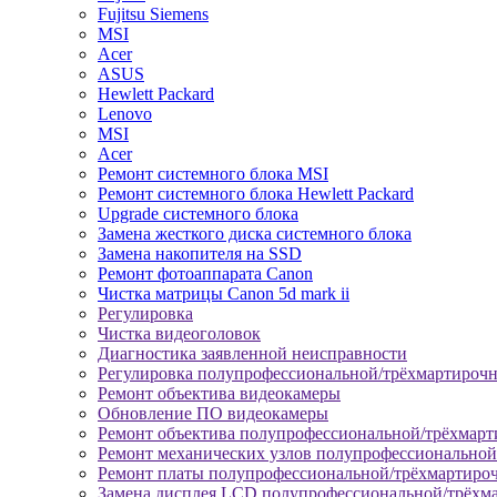
Fujitsu Siemens
MSI
Acer
ASUS
Hewlett Packard
Lenovo
MSI
Acer
Ремонт системного блока MSI
Ремонт системного блока Hewlett Packard
Upgrade системного блока
Замена жесткого диска системного блока
Замена накопителя на SSD
Ремонт фотоаппарата Canon
Чистка матрицы Canon 5d mark ii
Регулировка
Чистка видеоголовок
Диагностика заявленной неисправности
Регулировка полупрофессиональной/трёхмартироч
Ремонт объектива видеокамеры
Обновление ПО видеокамеры
Ремонт объектива полупрофессиональной/трёхмар
Ремонт механических узлов полупрофессионально
Ремонт платы полупрофессиональной/трёхмартиро
Замена дисплея LCD полупрофессиональной/трёхм