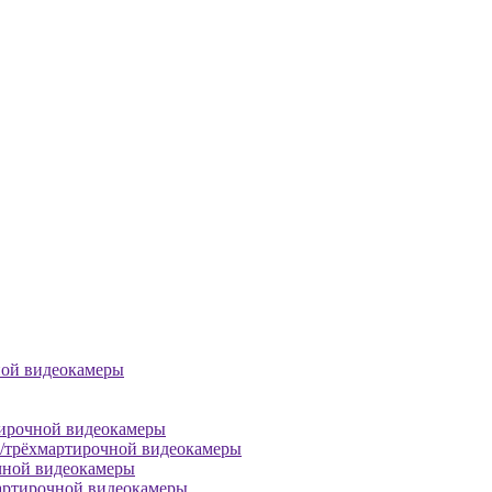
ной видеокамеры
тирочной видеокамеры
й/трёхмартирочной видеокамеры
чной видеокамеры
артирочной видеокамеры