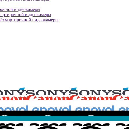
рочной видеокамеры
мартирочной видеокамеры
рёхмартирочной видеокамеры