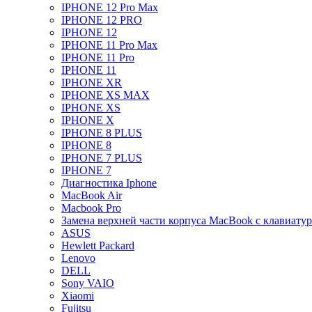
IPHONE 12 Pro Max
IPHONE 12 PRO
IPHONE 12
IPHONE 11 Pro Max
IPHONE 11 Pro
IPHONE 11
IPHONE XR
IPHONE XS MAX
IPHONE XS
IPHONE X
IPHONE 8 PLUS
IPHONE 8
IPHONE 7 PLUS
IPHONE 7
Диагностика Iphone
MacBook Air
Macbook Pro
Замена верхней части корпуса MacBook с клавиату
ASUS
Hewlett Packard
Lenovo
DELL
Sony VAIO
Xiaomi
Fujitsu