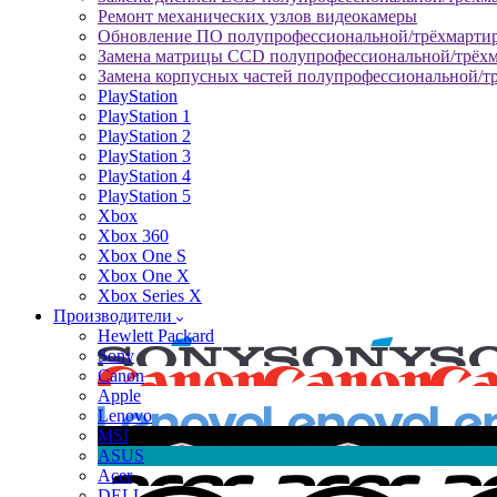
Ремонт механических узлов видеокамеры
Обновление ПО полупрофессиональной/трёхмарти
Замена матрицы CCD полупрофессиональной/трёх
Замена корпусных частей полупрофессиональной/т
PlayStation
PlayStation 1
PlayStation 2
PlayStation 3
PlayStation 4
PlayStation 5
Xbox
Xbox 360
Xbox One S
Xbox One X
Xbox Series X
Производители
Hewlett Packard
Sony
Canon
Apple
Lenovo
MSI
ASUS
Acer
DELL