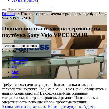
Заказать ремонт
Главная
/
Полная чистка и замена термопасты ноутбука Sony
Vaio VPCEJ2M1R
Полная чистка и замена термопасты
ноутбука Sony Vaio VPCEJ2M1R
Заказать через звонок
Связаться через
WhatsApp
Telegram
VK
Max
imo
Требуется экстренная услуга "Полная чистка и замена
термопасты ноутбука Sony Vaio VPCEJ2M1R"? Обращайтесь к
нашим специалистам! Высококвалифицированные
специалисты, быстрый сервисный ремонт. Надежность и
оперативность, решение любой проблемы техники!
Этапы замены термопасты
Наши преимущества
Адреса