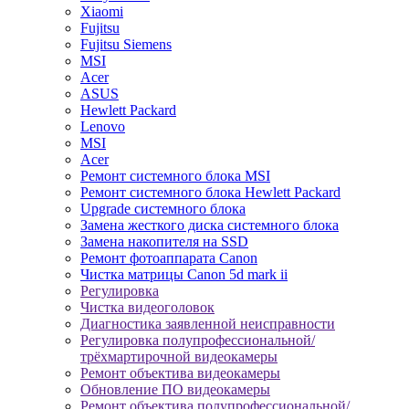
Xiaomi
Fujitsu
Fujitsu Siemens
MSI
Acer
ASUS
Hewlett Packard
Lenovo
MSI
Acer
Ремонт системного блока MSI
Ремонт системного блока Hewlett Packard
Upgrade системного блока
Замена жесткого диска системного блока
Замена накопителя на SSD
Ремонт фотоаппарата Canon
Чистка матрицы Canon 5d mark ii
Регулировка
Чистка видеоголовок
Диагностика заявленной неисправности
Регулировка полупрофессиональной/
трёхмартирочной видеокамеры
Ремонт объектива видеокамеры
Обновление ПО видеокамеры
Ремонт объектива полупрофессиональной/