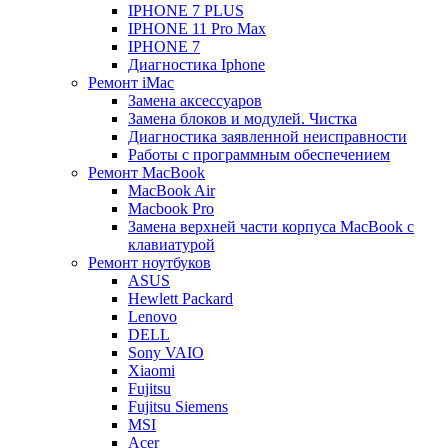
IPHONE 7 PLUS
IPHONE 11 Pro Max
IPHONE 7
Диагностика Iphone
Ремонт iMac
Замена аксессуаров
Замена блоков и модулей. Чистка
Диагностика заявленной неисправности
Работы с программным обеспечением
Ремонт MacBook
MacBook Air
Macbook Pro
Замена верхней части корпуса MacBook с
клавиатурой
Ремонт ноутбуков
ASUS
Hewlett Packard
Lenovo
DELL
Sony VAIO
Xiaomi
Fujitsu
Fujitsu Siemens
MSI
Acer