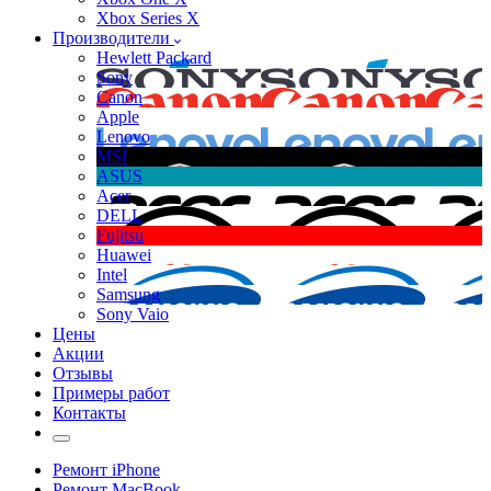
Xbox Series X
Производители
Hewlett Packard
Sony
Canon
Apple
Lenovo
MSI
ASUS
Acer
DELL
Fujitsu
Huawei
Intel
Samsung
Sony Vaio
Цены
Акции
Отзывы
Примеры работ
Контакты
Ремонт iPhone
Ремонт MacBook