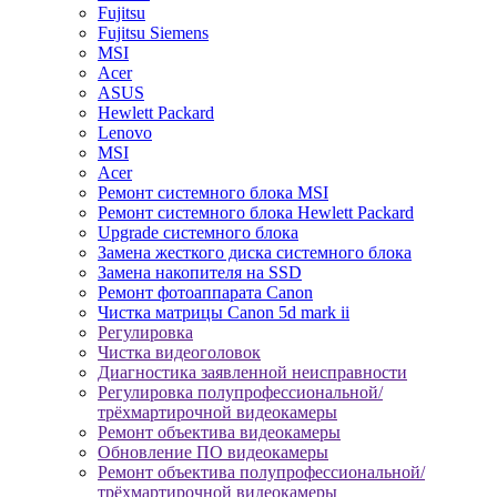
Fujitsu
Fujitsu Siemens
MSI
Acer
ASUS
Hewlett Packard
Lenovo
MSI
Acer
Ремонт системного блока MSI
Ремонт системного блока Hewlett Packard
Upgrade системного блока
Замена жесткого диска системного блока
Замена накопителя на SSD
Ремонт фотоаппарата Canon
Чистка матрицы Canon 5d mark ii
Регулировка
Чистка видеоголовок
Диагностика заявленной неисправности
Регулировка полупрофессиональной/
трёхмартирочной видеокамеры
Ремонт объектива видеокамеры
Обновление ПО видеокамеры
Ремонт объектива полупрофессиональной/
трёхмартирочной видеокамеры