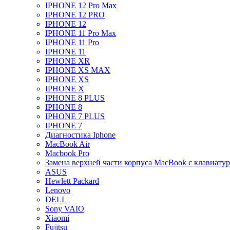
IPHONE 12 Pro Max
IPHONE 12 PRO
IPHONE 12
IPHONE 11 Pro Max
IPHONE 11 Pro
IPHONE 11
IPHONE XR
IPHONE XS MAX
IPHONE XS
IPHONE X
IPHONE 8 PLUS
IPHONE 8
IPHONE 7 PLUS
IPHONE 7
Диагностика Iphone
MacBook Air
Macbook Pro
Замена верхней части корпуса MacBook с клавиату
ASUS
Hewlett Packard
Lenovo
DELL
Sony VAIO
Xiaomi
Fujitsu