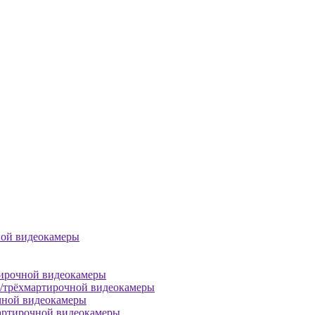
ной видеокамеры
тирочной видеокамеры
й/трёхмартирочной видеокамеры
чной видеокамеры
артирочной видеокамеры