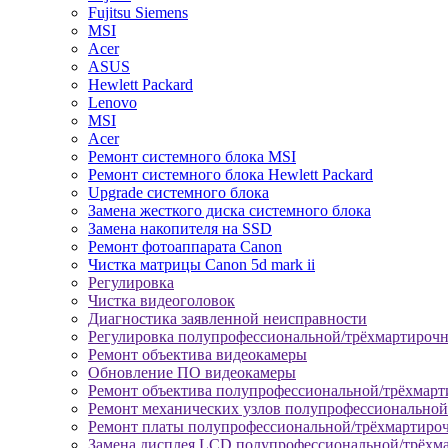
Fujitsu Siemens
MSI
Acer
ASUS
Hewlett Packard
Lenovo
MSI
Acer
Ремонт системного блока MSI
Ремонт системного блока Hewlett Packard
Upgrade системного блока
Замена жесткого диска системного блока
Замена накопителя на SSD
Ремонт фотоаппарата Canon
Чистка матрицы Canon 5d mark ii
Регулировка
Чистка видеоголовок
Диагностика заявленной неисправности
Регулировка полупрофессиональной/трёхмартироч
Ремонт объектива видеокамеры
Обновление ПО видеокамеры
Ремонт объектива полупрофессиональной/трёхмар
Ремонт механических узлов полупрофессионально
Ремонт платы полупрофессиональной/трёхмартиро
Замена дисплея LCD полупрофессиональной/трёхм