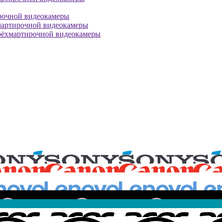
рочной видеокамеры
мартирочной видеокамеры
рёхмартирочной видеокамеры