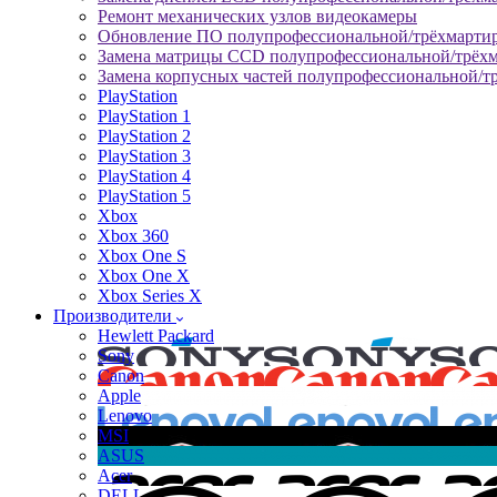
Ремонт механических узлов видеокамеры
Обновление ПО полупрофессиональной/трёхмарти
Замена матрицы CCD полупрофессиональной/трёх
Замена корпусных частей полупрофессиональной/т
PlayStation
PlayStation 1
PlayStation 2
PlayStation 3
PlayStation 4
PlayStation 5
Xbox
Xbox 360
Xbox One S
Xbox One X
Xbox Series X
Производители
Hewlett Packard
Sony
Canon
Apple
Lenovo
MSI
ASUS
Acer
DELL