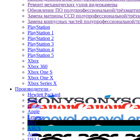
Ремонт механических узлов видеокамеры
Обновление ПО полупрофессиональной/трёхмарти
Замена матрицы CCD полупрофессиональной/трёх
Замена корпусных частей полупрофессиональной/т
PlayStation
PlayStation 1
PlayStation 2
PlayStation 3
PlayStation 4
PlayStation 5
Xbox
Xbox 360
Xbox One S
Xbox One X
Xbox Series X
Производители
Hewlett Packard
Sony
Canon
Apple
Lenovo
MSI
ASUS
Acer
DELL