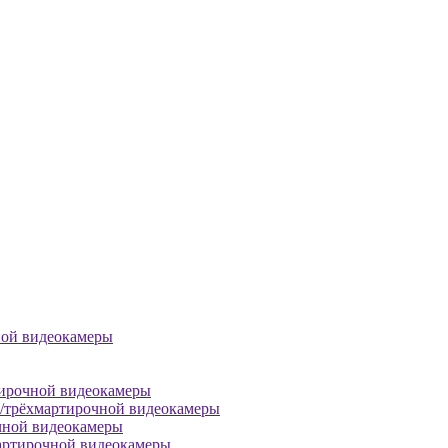
ной видеокамеры
тирочной видеокамеры
й/трёхмартирочной видеокамеры
чной видеокамеры
артирочной видеокамеры