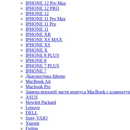
IPHONE 12 Pro Max
IPHONE 12 PRO
IPHONE 12
IPHONE 11 Pro Max
IPHONE 11 Pro
IPHONE 11
IPHONE XR
IPHONE XS MAX
IPHONE XS
IPHONE X
IPHONE 8 PLUS
IPHONE 8
IPHONE 7 PLUS
IPHONE 7
Диагностика Iphone
MacBook Air
Macbook Pro
Замена верхней части корпуса MacBook с клавиату
ASUS
Hewlett Packard
Lenovo
DELL
Sony VAIO
Xiaomi
Fujitsu