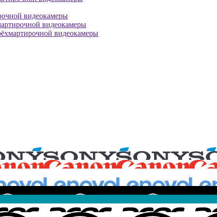
рочной видеокамеры
мартирочной видеокамеры
рёхмартирочной видеокамеры