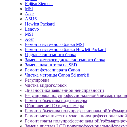
Fujitsu Siemens
MSI
Acer
ASUS
Hewlett Packard
Lenovo
MSI
Acer
Ремонт системного блока MSI
Ремонт системного блока Hewlett Packard
Upgrade системного блока
Замена жесткого диска системного блока
Замена накопителя на SSD
Ремонт фотоаппарата Canon
Чистка матрицы Canon 5d mark ii
Регулировка
Чистка видеоголовок
Диагностика заявленной неисправности
Регулировка полупрофессиональной/трёхмартироч
Ремонт объектива видеокамеры
Обновление ПО видеокамеры
Ремонт объектива полупрофессиональной/трёхмар
Ремонт механических узлов полупрофессионально
Ремонт платы полупрофессиональной/трёхмартиро
Замена дисплея LCD полупрофессиональной/трёхм