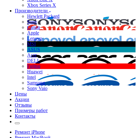
Xbox Series X
Производители
Hewlett Packard
Sony
Canon
Apple
Lenovo
MSI
ASUS
Acer
DELL
Fujitsu
Huawei
Intel
Samsung
Sony Vaio
Цены
Акции
Отзывы
Примеры работ
Контакты
Ремонт iPhone
Ремонт MacBook