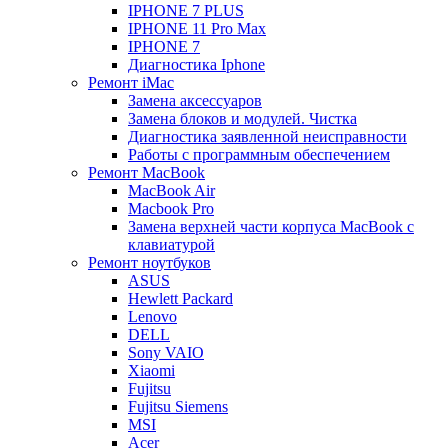
IPHONE 7 PLUS
IPHONE 11 Pro Max
IPHONE 7
Диагностика Iphone
Ремонт iMac
Замена аксессуаров
Замена блоков и модулей. Чистка
Диагностика заявленной неисправности
Работы с программным обеспечением
Ремонт MacBook
MacBook Air
Macbook Pro
Замена верхней части корпуса MacBook с
клавиатурой
Ремонт ноутбуков
ASUS
Hewlett Packard
Lenovo
DELL
Sony VAIO
Xiaomi
Fujitsu
Fujitsu Siemens
MSI
Acer