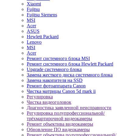
Xiaomi
Fujitsu
Fujitsu Siemens
MSI
Acer
ASUS
Hewlett Packard
Lenovo
MSI
Acer
Ремонт системного блока MSI
Ремонт системного блока Hewlett Packard
Upgrade системного блока
Замена жесткого диска системного блока
Замена накопителя на SSD
Ремонт фотоаппарата Canon
Чистка матрицы Canon 5d mark ii
Регулировка
Чистка видеоголовок
Диагностика заявленной неисправности
Регулировка полупрофессиональной/
трёхмартирочной видеокамеры
Ремонт объектива видеокамеры
Обновление ПО видеокамеры
Ремонт объектива полупрофессиональной/