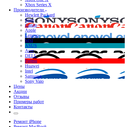
Xbox Series X
Производители
Hewlett Packard
Sony
Canon
Apple
Lenovo
MSI
ASUS
Acer
DELL
Fujitsu
Huawei
Intel
Samsung
Sony Vaio
Цены
Акции
Отзывы
Примеры работ
Контакты
Ремонт iPhone
Ремонт MacBook