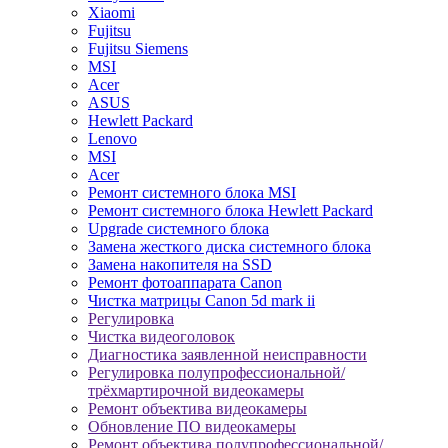
Xiaomi
Fujitsu
Fujitsu Siemens
MSI
Acer
ASUS
Hewlett Packard
Lenovo
MSI
Acer
Ремонт системного блока MSI
Ремонт системного блока Hewlett Packard
Upgrade системного блока
Замена жесткого диска системного блока
Замена накопителя на SSD
Ремонт фотоаппарата Canon
Чистка матрицы Canon 5d mark ii
Регулировка
Чистка видеоголовок
Диагностика заявленной неисправности
Регулировка полупрофессиональной/
трёхмартирочной видеокамеры
Ремонт объектива видеокамеры
Обновление ПО видеокамеры
Ремонт объектива полупрофессиональной/