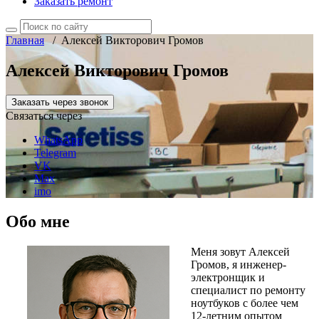
Заказать ремонт
Главная
/
Алексей Викторович Громов
Алексей Викторович Громов
Заказать через звонок
Связаться через
WhatsApp
Telegram
VK
Max
imo
Обо мне
Меня зовут Алексей
Громов, я инженер-
электронщик и
специалист по ремонту
ноутбуков с более чем
12-летним опытом