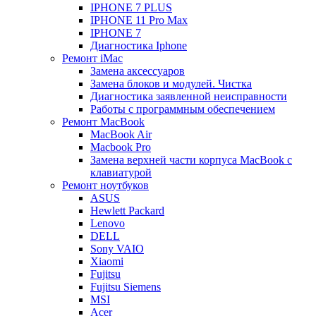
IPHONE 7 PLUS
IPHONE 11 Pro Max
IPHONE 7
Диагностика Iphone
Ремонт iMac
Замена аксессуаров
Замена блоков и модулей. Чистка
Диагностика заявленной неисправности
Работы с программным обеспечением
Ремонт MacBook
MacBook Air
Macbook Pro
Замена верхней части корпуса MacBook с
клавиатурой
Ремонт ноутбуков
ASUS
Hewlett Packard
Lenovo
DELL
Sony VAIO
Xiaomi
Fujitsu
Fujitsu Siemens
MSI
Acer