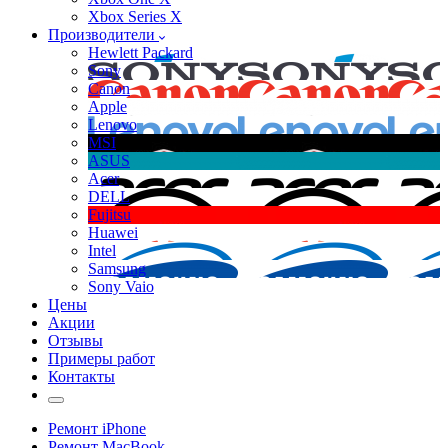
Xbox Series X
Производители
Hewlett Packard
Sony
Canon
Apple
Lenovo
MSI
ASUS
Acer
DELL
Fujitsu
Huawei
Intel
Samsung
Sony Vaio
Цены
Акции
Отзывы
Примеры работ
Контакты
Ремонт iPhone
Ремонт MacBook