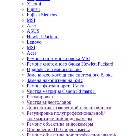
Xiaomi
Fujitsu
Fujitsu Siemens
MSI
Acer
ASUS
Hewlett Packard
Lenovo
MSI
Acer
Ремонт системного блока MSI
Ремонт системного блока Hewlett Packard
Upgrade системного блока
Замена жесткого диска системного блока
Замена накопителя на SSD
Ремонт фотоаппарата Canon
Чистка матрицы Canon 5d mark ii
Регулировка
Чистка видеоголовок
Диагностика заявленной неисправности
Регулировка полупрофессиональной/
трёхмартирочной видеокамеры
Ремонт объектива видеокамеры
Обновление ПО видеокамеры
Ремонт объектива полупрофессиональной/