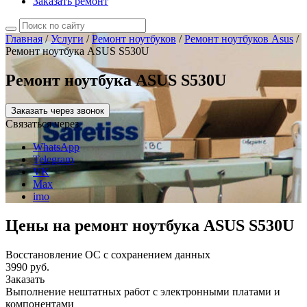
Заказать ремонт
Главная
/
Услуги
/
Ремонт ноутбуков
/
Ремонт ноутбуков Asus
/
Ремонт ноутбука ASUS S530U
Ремонт ноутбука ASUS S530U
Заказать через звонок
Связаться через
WhatsApp
Telegram
VK
Max
imo
Цены на ремонт ноутбука ASUS S530U
Восстановление ОС с сохранением данных
3990 руб.
Заказать
Выполнение нештатных работ с электронными платами и
компонентами