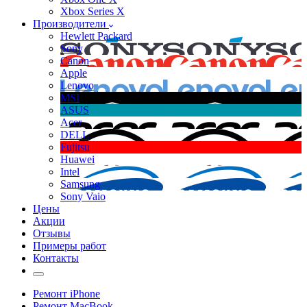
Xbox Series X
Производители
Hewlett Packard
Sony
Canon
Apple
Lenovo
MSI
ASUS
Acer
DELL
Fujitsu
Huawei
Intel
Samsung
Sony Vaio
Цены
Акции
Отзывы
Примеры работ
Контакты
Ремонт iPhone
Ремонт MacBook