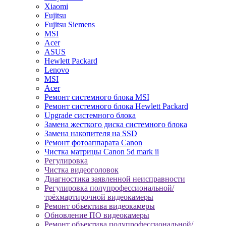
Xiaomi
Fujitsu
Fujitsu Siemens
MSI
Acer
ASUS
Hewlett Packard
Lenovo
MSI
Acer
Ремонт системного блока MSI
Ремонт системного блока Hewlett Packard
Upgrade системного блока
Замена жесткого диска системного блока
Замена накопителя на SSD
Ремонт фотоаппарата Canon
Чистка матрицы Canon 5d mark ii
Регулировка
Чистка видеоголовок
Диагностика заявленной неисправности
Регулировка полупрофессиональной/
трёхмартирочной видеокамеры
Ремонт объектива видеокамеры
Обновление ПО видеокамеры
Ремонт объектива полупрофессиональной/