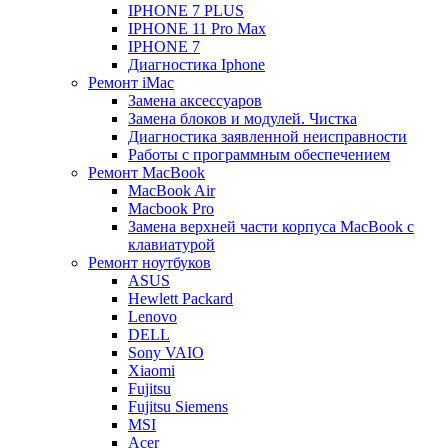
IPHONE 7 PLUS
IPHONE 11 Pro Max
IPHONE 7
Диагностика Iphone
Ремонт iMac
Замена аксессуаров
Замена блоков и модулей. Чистка
Диагностика заявленной неисправности
Работы с программным обеспечением
Ремонт MacBook
MacBook Air
Macbook Pro
Замена верхней части корпуса MacBook с
клавиатурой
Ремонт ноутбуков
ASUS
Hewlett Packard
Lenovo
DELL
Sony VAIO
Xiaomi
Fujitsu
Fujitsu Siemens
MSI
Acer