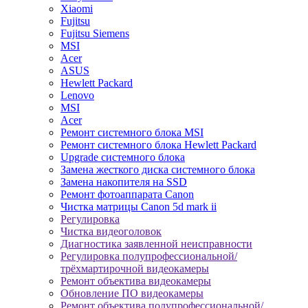
Xiaomi
Fujitsu
Fujitsu Siemens
MSI
Acer
ASUS
Hewlett Packard
Lenovo
MSI
Acer
Ремонт системного блока MSI
Ремонт системного блока Hewlett Packard
Upgrade системного блока
Замена жесткого диска системного блока
Замена накопителя на SSD
Ремонт фотоаппарата Canon
Чистка матрицы Canon 5d mark ii
Регулировка
Чистка видеоголовок
Диагностика заявленной неисправности
Регулировка полупрофессиональной/
трёхмартирочной видеокамеры
Ремонт объектива видеокамеры
Обновление ПО видеокамеры
Ремонт объектива полупрофессиональной/