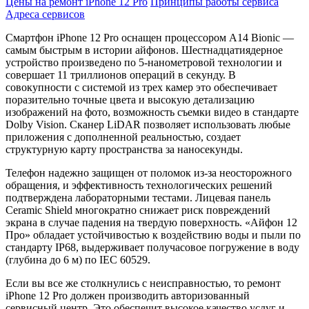
Цены на ремонт iPhone 12 Pro
Принципы работы сервиса
Адреса сервисов
Смартфон iPhone 12 Pro оснащен процессором A14 Bionic —
самым быстрым в истории айфонов. Шестнадцатиядерное
устройство произведено по 5-нанометровой технологии и
совершает 11 триллионов операций в секунду. В
совокупности с системой из трех камер это обеспечивает
поразительно точные цвета и высокую детализацию
изображений на фото, возможность съемки видео в стандарте
Dolby Vision. Сканер LiDAR позволяет использовать любые
приложения с дополненной реальностью, создает
структурную карту пространства за наносекунды.
Телефон надежно защищен от поломок из-за неосторожного
обращения, и эффективность технологических решений
подтверждена лабораторными тестами. Лицевая панель
Ceramic Shield многократно снижает риск повреждений
экрана в случае падения на твердую поверхность. «Айфон 12
Про» обладает устойчивостью к воздействию воды и пыли по
стандарту IP68, выдерживает получасовое погружение в воду
(глубина до 6 м) по IEC 60529.
Если вы все же столкнулись с неисправностью, то ремонт
iPhone 12 Pro должен производить авторизованный
сервисный центр. Это обеспечит высокое качество услуг и