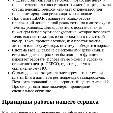
У 12 Pro стоит батарея с высокой плотностью ячеек, и
при естественном износе емкость падает быстрее, чем на
старых версиях. Телефон начинает отключаться при
половине заряда или резко садиться на холоде.
При отказе LiDAR страдает не только работа
приложений дополненной реальности, но и автофокус в
темных условиях. Для корректного восстановления
инженеры используют оборудование, которое позволяет
точно выставить датчик и согласовать его с системой
камер. Такой процесс сложнее, чем простая замена
дисплея или аккумулятора, поэтому и обходится дороже.
Система Face ID связана с несколькими датчиками, и
если выходит из строя хотя бы один, вся функция
перестает работать. Исправить ее можно в условиях
сервисного центра CEPCO, где есть доступ к
оригинальному ПО.
Самым дорогостоящим считается ремонт системной
платы. Влага или перегрев повреждают микросхемы.
Починить попавший в наш сервисный центр Айфон 12
Про смогут опытные инженеры, прошедшие
специальное обучение.
Принципы работы нашего сервиса
Мастера сервиса восстанавливают телефон до состояния