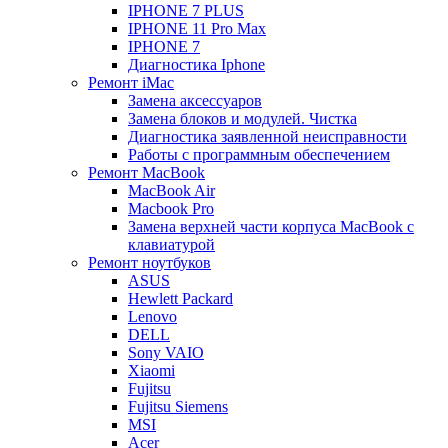
IPHONE 7 PLUS
IPHONE 11 Pro Max
IPHONE 7
Диагностика Iphone
Ремонт iMac
Замена аксессуаров
Замена блоков и модулей. Чистка
Диагностика заявленной неисправности
Работы с программным обеспечением
Ремонт MacBook
MacBook Air
Macbook Pro
Замена верхней части корпуса MacBook с
клавиатурой
Ремонт ноутбуков
ASUS
Hewlett Packard
Lenovo
DELL
Sony VAIO
Xiaomi
Fujitsu
Fujitsu Siemens
MSI
Acer