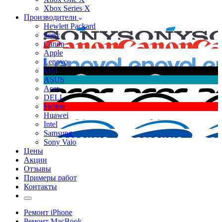
Xbox Series X
Производители
Hewlett Packard
Sony
Canon
Apple
Lenovo
MSI
ASUS
Acer
DELL
Fujitsu
Huawei
Intel
Samsung
Sony Vaio
Цены
Акции
Отзывы
Примеры работ
Контакты
Ремонт iPhone
Ремонт MacBook