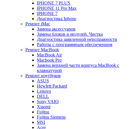
IPHONE 7 PLUS
IPHONE 11 Pro Max
IPHONE 7
Диагностика Iphone
Ремонт iMac
Замена аксессуаров
Замена блоков и модулей. Чистка
Диагностика заявленной неисправности
Работы с программным обеспечением
Ремонт MacBook
MacBook Air
Macbook Pro
Замена верхней части корпуса MacBook с
клавиатурой
Ремонт ноутбуков
ASUS
Hewlett Packard
Lenovo
DELL
Sony VAIO
Xiaomi
Fujitsu
Fujitsu Siemens
MSI
Acer