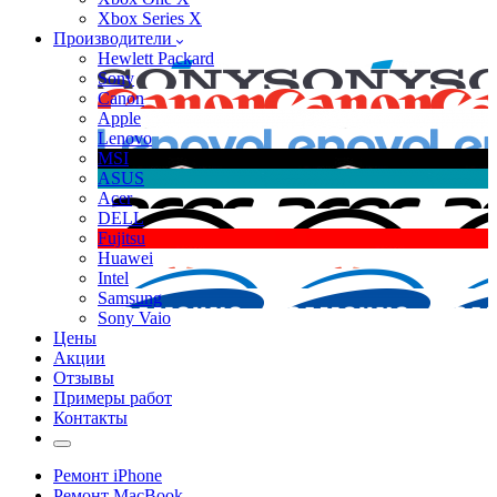
Xbox Series X
Производители
Hewlett Packard
Sony
Canon
Apple
Lenovo
MSI
ASUS
Acer
DELL
Fujitsu
Huawei
Intel
Samsung
Sony Vaio
Цены
Акции
Отзывы
Примеры работ
Контакты
Ремонт iPhone
Ремонт MacBook