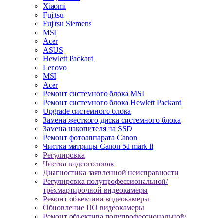
Xiaomi
Fujitsu
Fujitsu Siemens
MSI
Acer
ASUS
Hewlett Packard
Lenovo
MSI
Acer
Ремонт системного блока MSI
Ремонт системного блока Hewlett Packard
Upgrade системного блока
Замена жесткого диска системного блока
Замена накопителя на SSD
Ремонт фотоаппарата Canon
Чистка матрицы Canon 5d mark ii
Регулировка
Чистка видеоголовок
Диагностика заявленной неисправности
Регулировка полупрофессиональной/
трёхмартирочной видеокамеры
Ремонт объектива видеокамеры
Обновление ПО видеокамеры
Ремонт объектива полупрофессиональной/