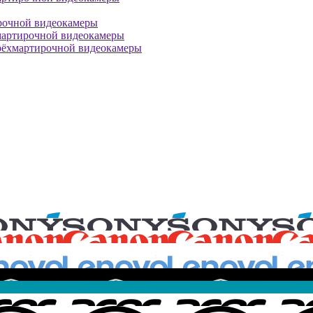
рочной видеокамеры
мартирочной видеокамеры
рёхмартирочной видеокамеры