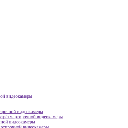
ной видеокамеры
тирочной видеокамеры
й/трёхмартирочной видеокамеры
чной видеокамеры
артирочной видеокамеры