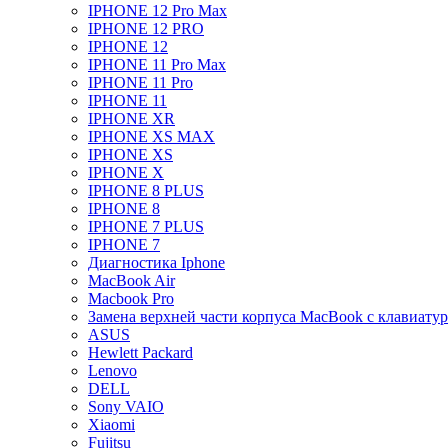
IPHONE 12 Pro Max
IPHONE 12 PRO
IPHONE 12
IPHONE 11 Pro Max
IPHONE 11 Pro
IPHONE 11
IPHONE XR
IPHONE XS MAX
IPHONE XS
IPHONE X
IPHONE 8 PLUS
IPHONE 8
IPHONE 7 PLUS
IPHONE 7
Диагностика Iphone
MacBook Air
Macbook Pro
Замена верхней части корпуса MacBook с клавиату
ASUS
Hewlett Packard
Lenovo
DELL
Sony VAIO
Xiaomi
Fujitsu