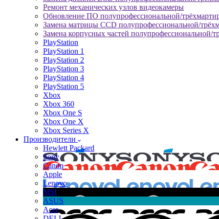
Ремонт механических узлов видеокамеры
Обновление ПО полупрофессиональной/трёхмарти
Замена матрицы CCD полупрофессиональной/трёх
Замена корпусных частей полупрофессиональной/т
PlayStation
PlayStation 1
PlayStation 2
PlayStation 3
PlayStation 4
PlayStation 5
Xbox
Xbox 360
Xbox One S
Xbox One X
Xbox Series X
Производители
Hewlett Packard
Sony
Canon
Apple
Lenovo
MSI
ASUS
Acer
DELL