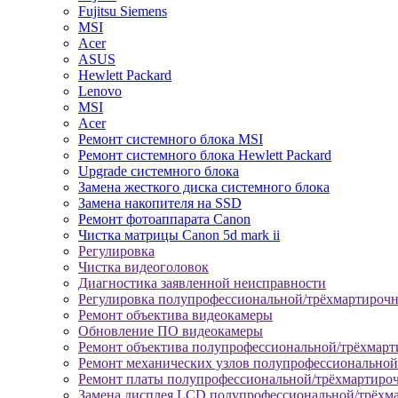
Fujitsu Siemens
MSI
Acer
ASUS
Hewlett Packard
Lenovo
MSI
Acer
Ремонт системного блока MSI
Ремонт системного блока Hewlett Packard
Upgrade системного блока
Замена жесткого диска системного блока
Замена накопителя на SSD
Ремонт фотоаппарата Canon
Чистка матрицы Canon 5d mark ii
Регулировка
Чистка видеоголовок
Диагностика заявленной неисправности
Регулировка полупрофессиональной/трёхмартироч
Ремонт объектива видеокамеры
Обновление ПО видеокамеры
Ремонт объектива полупрофессиональной/трёхмар
Ремонт механических узлов полупрофессионально
Ремонт платы полупрофессиональной/трёхмартиро
Замена дисплея LCD полупрофессиональной/трёхм