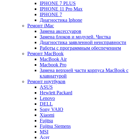
IPHONE 7 PLUS
IPHONE 11 Pro Max
IPHONE 7
Диагностика Iphone
Ремонт iMac
Замена аксессуаров
Замена блоков и модулей. Чистка
Диагностика заявленной неисправности
Работы с программным обеспечением
Ремонт MacBook
MacBook Air
Macbook Pro
Замена верхней части корпуса MacBook с
клавиатурой
Ремонт ноутбуков
ASUS
Hewlett Packard
Lenovo
DELL
Sony VAIO
Xiaomi
Fujitsu
Fujitsu Siemens
MSI
Acer