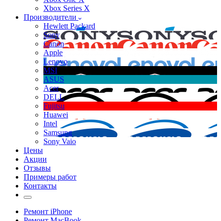
Xbox Series X
Производители
Hewlett Packard
Sony
Canon
Apple
Lenovo
MSI
ASUS
Acer
DELL
Fujitsu
Huawei
Intel
Samsung
Sony Vaio
Цены
Акции
Отзывы
Примеры работ
Контакты
Ремонт iPhone
Ремонт MacBook