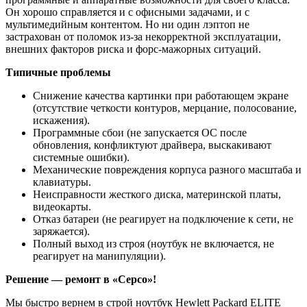
Он хорошо справляется и с офисными задачами, и с
мультимедийным контентом. Но ни один лэптоп не
застрахован от поломок из-за некорректной эксплуатации,
внешних факторов риска и форс-мажорных ситуаций.
Типичные проблемы
Снижение качества картинки при работающем экране
(отсутствие четкости контуров, мерцание, полосование,
искажения).
Программные сбои (не запускается ОС после
обновления, конфликтуют драйвера, выскакивают
системные ошибки).
Механические повреждения корпуса разного масштаба и
клавиатуры.
Неисправности жесткого диска, материнской платы,
видеокарты.
Отказ батареи (не реагирует на подключение к сети, не
заряжается).
Полный выход из строя (ноутбук не включается, не
реагирует на манипуляции).
Решение — ремонт в «Серсо»!
Мы быстро вернем в строй ноутбук Hewlett Packard ELITE