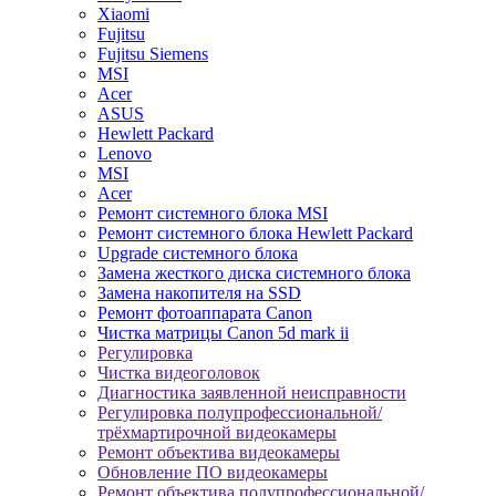
Xiaomi
Fujitsu
Fujitsu Siemens
MSI
Acer
ASUS
Hewlett Packard
Lenovo
MSI
Acer
Ремонт системного блока MSI
Ремонт системного блока Hewlett Packard
Upgrade системного блока
Замена жесткого диска системного блока
Замена накопителя на SSD
Ремонт фотоаппарата Canon
Чистка матрицы Canon 5d mark ii
Регулировка
Чистка видеоголовок
Диагностика заявленной неисправности
Регулировка полупрофессиональной/
трёхмартирочной видеокамеры
Ремонт объектива видеокамеры
Обновление ПО видеокамеры
Ремонт объектива полупрофессиональной/